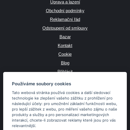
Úprava a lazení
Obchodní podmínky
Reklamační řád
Odstoupení od smlouvy
Bazar
Kontakt
Cookie
Blog
Přihlásit
Výrobce
Používáme soubory cookies
Tato webová stránka používá cookies a další sledovací
technologie ke zlepšení vašeho zážitku z prohlížení pro
následující účely:
pro umožnění základní funkčnosti webu
,
JAZYK
pro lepší zážitek z webu
,
pro měření vašeho zájmu o naše
produkty a služby a pro personalizaci marketingových
interakcí
,
chcete-li zobrazovat reklamy které jsou pro vás
MĚNA
relevantnější
.