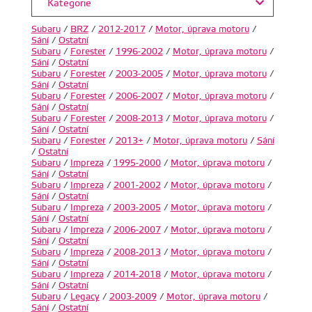
Kategorie
Subaru
/
BRZ
/
2012-2017
/
Motor, úprava motoru
/
Sání
/
Ostatní
Subaru
/
Forester
/
1996-2002
/
Motor, úprava motoru
/
Sání
/
Ostatní
Subaru
/
Forester
/
2003-2005
/
Motor, úprava motoru
/
Sání
/
Ostatní
Subaru
/
Forester
/
2006-2007
/
Motor, úprava motoru
/
Sání
/
Ostatní
Subaru
/
Forester
/
2008-2013
/
Motor, úprava motoru
/
Sání
/
Ostatní
Subaru
/
Forester
/
2013+
/
Motor, úprava motoru
/
Sání
/
Ostatní
Subaru
/
Impreza
/
1995-2000
/
Motor, úprava motoru
/
Sání
/
Ostatní
Subaru
/
Impreza
/
2001-2002
/
Motor, úprava motoru
/
Sání
/
Ostatní
Subaru
/
Impreza
/
2003-2005
/
Motor, úprava motoru
/
Sání
/
Ostatní
Subaru
/
Impreza
/
2006-2007
/
Motor, úprava motoru
/
Sání
/
Ostatní
Subaru
/
Impreza
/
2008-2013
/
Motor, úprava motoru
/
Sání
/
Ostatní
Subaru
/
Impreza
/
2014-2018
/
Motor, úprava motoru
/
Sání
/
Ostatní
Subaru
/
Legacy
/
2003-2009
/
Motor, úprava motoru
/
Sání
/
Ostatní