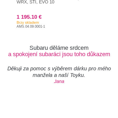
WRX, STI, EVO 10
WRX
1 195.10 €
1 
Brzy skladem
Už 
AMS.04.09.0001-1
AMS
Subaru děláme srdcem
a spokojení subaráci jsou toho důkazem
Děkuji za pomoc s výběrem dárku pro mého
manžela a naší Toyku.
Jana