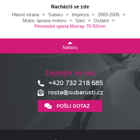
Nacházíš se zde
Hlavní strana
>
Subaru
>
Impreza
>
2003-2005
>
Motor, úprava motoru
>
Sání
>
Ostatní
>
Pevnostní spona Murray 70-92mm
Nahoru
Zeptejte se nás
+420 732 218 685
rosta@subarusti.cz
POŠLI DOTAZ