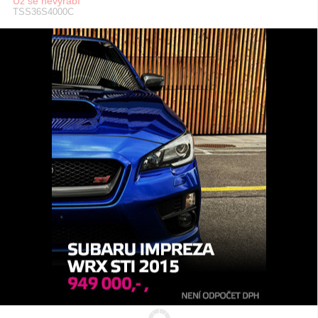
Už se nevyrábí
TSS36S4000C