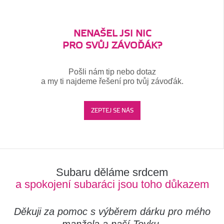
NENAŠEL JSI NIC
PRO SVŮJ ZÁVOĎÁK?
Pošli nám tip nebo dotaz
a my ti najdeme řešení pro tvůj závoďák.
ZEPTEJ SE NÁS
Subaru děláme srdcem
a spokojení subaráci jsou toho důkazem
Děkuji za pomoc s výběrem dárku pro mého