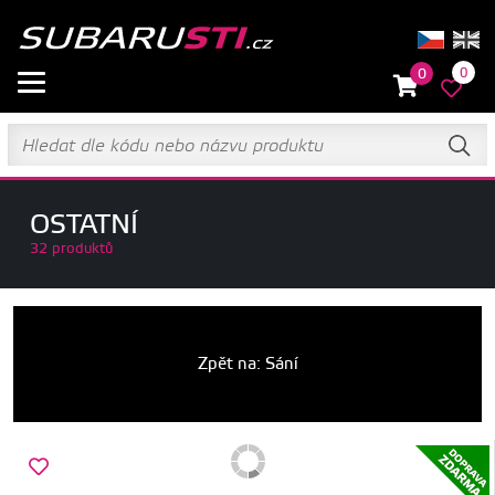
0
0
OSTATNÍ
32 produktů
Zpět na: Sání