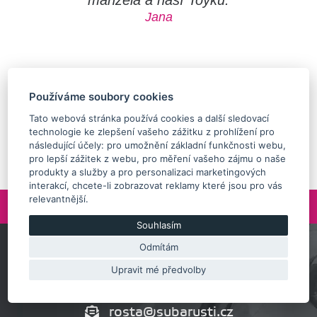
manžela a naší Toyku.
Jana
Používáme soubory cookies
Tato webová stránka používá cookies a další sledovací
Nacházíš se zde
technologie ke zlepšení vašeho zážitku z prohlížení pro
následující účely:
pro umožnění základní funkčnosti webu
,
Hlavní strana
>
Subaru
>
Impreza
>
2008-2013
>
pro lepší zážitek z webu
,
pro měření vašeho zájmu o naše
Ostatní
Motor, úprava motoru
>
Sání
>
produkty a služby a pro personalizaci marketingových
interakcí
,
chcete-li zobrazovat reklamy které jsou pro vás
relevantnější
.
Nahoru
Souhlasím
Odmítám
Zeptejte se nás
Upravit mé předvolby
+420 732 218 685
rosta@subarusti.cz