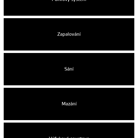
Zapalování
Sání
Mazání