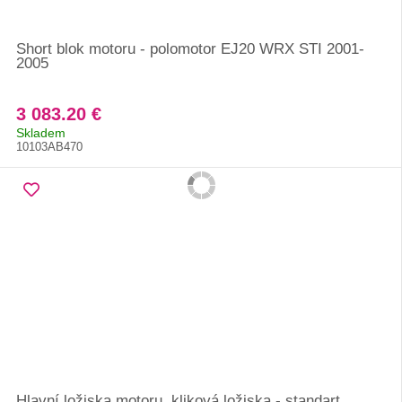
Short blok motoru - polomotor EJ20 WRX STI 2001-
2005
3 083.20 €
Skladem
10103AB470
Hlavní ložiska motoru, kliková ložiska - standart