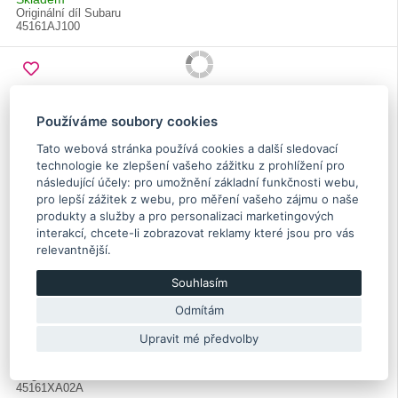
Originální díl Subaru
45161AJ100
Používáme soubory cookies
Tato webová stránka používá cookies a další sledovací
technologie ke zlepšení vašeho zážitku z prohlížení pro
následující účely:
pro umožnění základní funkčnosti webu
,
pro lepší zážitek z webu
,
pro měření vašeho zájmu o naše
produkty a služby a pro personalizaci marketingových
interakcí
,
chcete-li zobrazovat reklamy které jsou pro vás
relevantnější
.
Hadice chladiče vody – spodní Tribeca 2006+
Souhlasím
Odmítám
Upravit mé předvolby
20.00 €
Skladem
Originální díl Subaru
45161XA02A