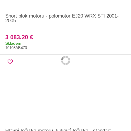
Short blok motoru - polomotor EJ20 WRX STI 2001-
2005
3 083.20 €
Skladem
10103AB470
Hlavní ložiska motoru, kliková ložiska - standart