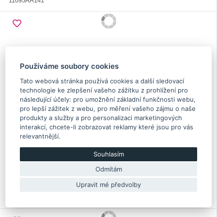
11095AA141
Používáme soubory cookies
Tato webová stránka používá cookies a další sledovací
technologie ke zlepšení vašeho zážitku z prohlížení pro
následující účely:
pro umožnění základní funkčnosti webu
,
pro lepší zážitek z webu
,
pro měření vašeho zájmu o naše
produkty a služby a pro personalizaci marketingových
interakcí
,
chcete-li zobrazovat reklamy které jsou pro vás
relevantnější
.
Hlavový šroub Impreza N/A 1999-2007, Forester 1999-
2010, Legacy/Outback N/A 1999-2014, Baja
Souhlasím
Odmítám
7.10 €
Skladem více než 5 Ks
Upravit mé předvolby
Originální díl Subaru
11095AA123