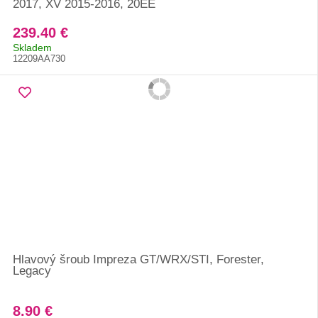
2017, XV 2015-2016, 20EE
239.40 €
Skladem
12209AA730
Hlavový šroub Impreza GT/WRX/STI, Forester,
Legacy
8.90 €