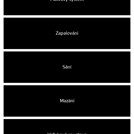
Zapalování
Sání
Mazání