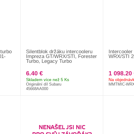
turbo
Silentblok držáku intercooleru
Intercoole
01-
Impreza GT/WRX/STI, Forester
WRX/STI 20
Turbo, Legacy Turbo
6.40 €
1 098.20 
Skladem více než 5 Ks
Na objednáv
Originální díl Subaru
MMTMIC-WRX
45668AA000
NENAŠEL JSI NIC