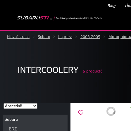
Blog
Úpr
Hlavní strana
>
Subaru
>
Impreza
>
2003-2005
>
Motor, úpra
INTERCOOLERY
5 produktů
Subaru
BRZ