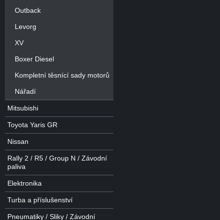
Outback
Levorg
XV
Boxer Diesel
Kompletní těsnící sady motorů
Nářadí
Mitsubishi
Toyota Yaris GR
Nissan
Rally 2 / R5 / Group N / Závodní
paliva
Elektronika
Turba a příslušenství
Pneumatiky / Sliky / Závodní