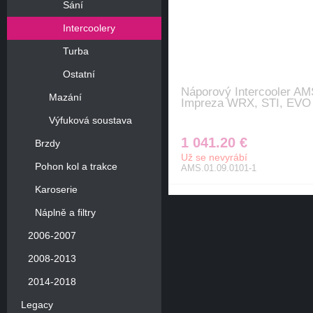
Sání
Intercoolery
Turba
Ostatní
Náporový Intercooler AM
Mazání
Impreza WRX, STI, EVO 
Výfuková soustava
1 041.20 €
Brzdy
Už se nevyrábí
Pohon kol a trakce
AMS.01.09.0101-1
Karoserie
Náplně a filtry
2006-2007
2008-2013
2014-2018
Legacy