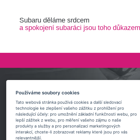
Subaru děláme srdcem
a spokojení subaráci jsou toho důkaze
Zeptejte se nás
Používáme soubory cookies
+420 732 218 685
Tato webová stránka používá cookies a další sledovací
rosta@subarusti.cz
technologie ke zlepšení vašeho zážitku z prohlížení pro
následující účely:
pro umožnění základní funkčnosti webu
,
pro
POŠLI DOTAZ
lepší zážitek z webu
,
pro měření vašeho zájmu o naše
produkty a služby a pro personalizaci marketingových
interakcí
,
chcete-li zobrazovat reklamy které jsou pro vás
relevantnější
.