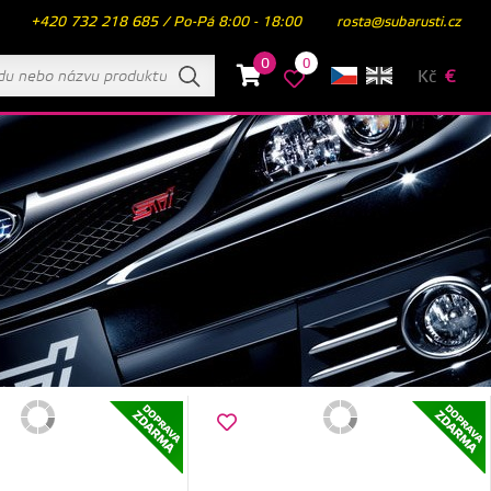
+420 732 218 685 / Po-Pá 8:00 - 18:00
rosta@subarusti.cz
0
0
Kč
€