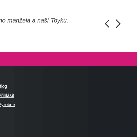
ho manžela a naší Toyku.
Chlapi, moc d
Honza Pánka, 
Blog
řihlásit
Výrobce