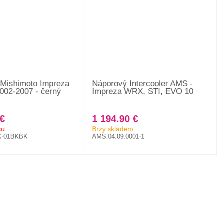
r Mishimoto Impreza
Náporový Intercooler AMS -
02-2007 - černý
Impreza WRX, STI, EVO 10
€
1 194.90 €
ku
Brzy skladem
-01BKBK
AMS.04.09.0001-1