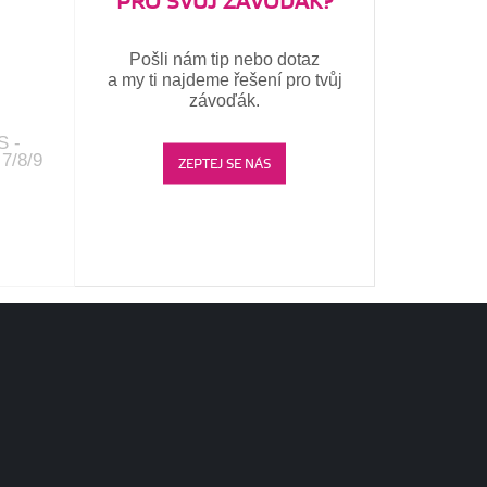
PRO SVŮJ ZÁVOĎÁK?
Pošli nám tip nebo dotaz
a my ti najdeme řešení pro tvůj
závoďák.
S -
7/8/9
ZEPTEJ SE NÁS