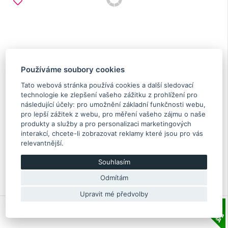
Používáme soubory cookies
Tato webová stránka používá cookies a další sledovací
technologie ke zlepšení vašeho zážitku z prohlížení pro
následující účely:
pro umožnění základní funkčnosti webu
,
pro lepší zážitek z webu
,
pro měření vašeho zájmu o naše
Sada pístních kruhů Impreza GT, WRX 92.25mm
produkty a služby a pro personalizaci marketingových
interakcí
,
chcete-li zobrazovat reklamy které jsou pro vás
relevantnější
.
165.20 €
Souhlasím
Skladem více než 5 Ks
Originální díl Subaru
Odmítám
12033AB770
Upravit mé předvolby