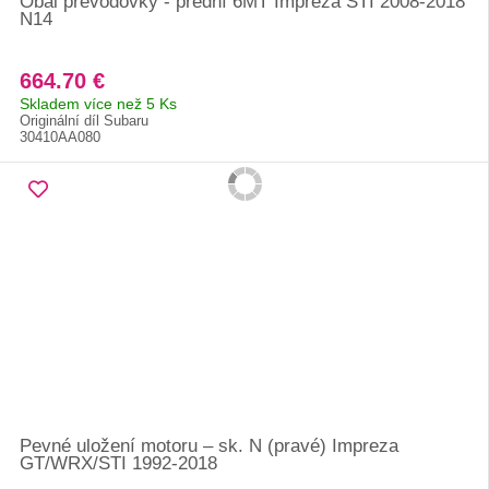
Obal převodovky - přední 6MT Impreza STI 2008-2018
N14
664.70 €
Skladem více než 5 Ks
Originální díl Subaru
30410AA080
Pevné uložení motoru – sk. N (pravé) Impreza
GT/WRX/STI 1992-2018