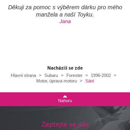
Děkuji za pomoc s výběrem dárku pro mého
manžela a naší Toyku.
Jana
Nacházíš se zde
Hlavní strana
>
Subaru
>
Forester
>
1996-2002
>
Sání
Motor, úprava motoru
>
Nahoru
Zeptejte se nás