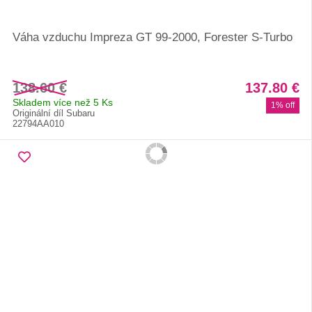
Váha vzduchu Impreza GT 99-2000, Forester S-Turbo
138.60 €
137.80 €
Skladem více než 5 Ks
1% off
Originální díl Subaru
22794AA010