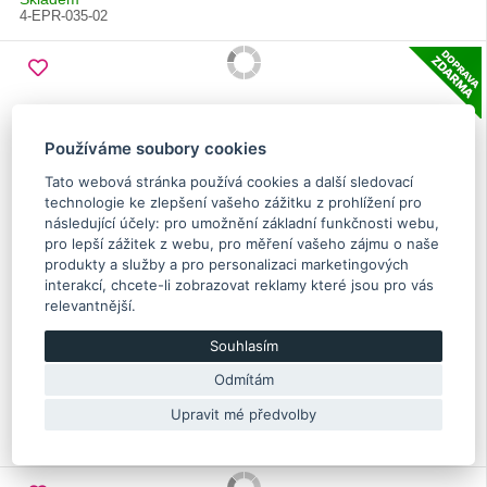
4-EPR-035-02
Používáme soubory cookies
Tato webová stránka používá cookies a další sledovací
technologie ke zlepšení vašeho zážitku z prohlížení pro
následující účely:
pro umožnění základní funkčnosti webu
,
pro lepší zážitek z webu
,
pro měření vašeho zájmu o naše
produkty a služby a pro personalizaci marketingových
interakcí
,
chcete-li zobrazovat reklamy které jsou pro vás
relevantnější
.
Kované ojnice Manley Impreza GT/WRX/STI, Forester
Souhlasím
Odmítám
696.30 €
Upravit mé předvolby
Skladem více než 5 Ks
14024-4