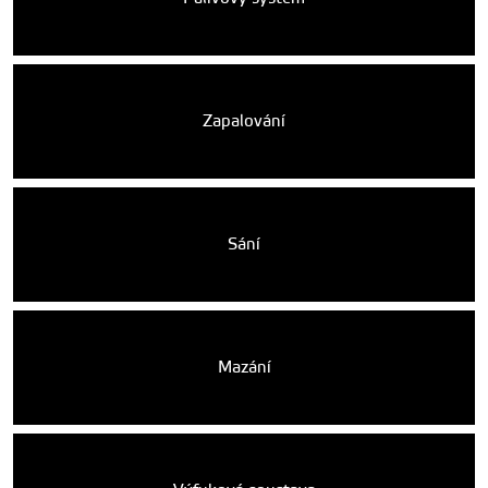
Zapalování
Sání
Mazání