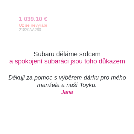
1 039.10 €
12
Už se nevyrábí
Už 
21820AA260
TSS
Subaru děláme srdcem
a spokojení subaráci jsou toho důkazem
Děkuji za pomoc s výběrem dárku pro mého
manžela a naší Toyku.
Jana