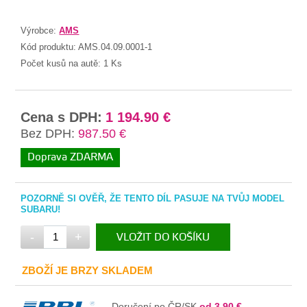
Výrobce:
AMS
Kód produktu:
AMS.04.09.0001-1
Počet kusů na autě:
1 Ks
Cena s DPH:
1 194.90 €
Bez DPH:
987.50 €
Doprava ZDARMA
POZORNĚ SI OVĚŘ, ŽE TENTO DÍL PASUJE NA TVŮJ MODEL
SUBARU!
-
+
VLOŽIT DO KOŠÍKU
V KOŠÍKU
ZBOŽÍ JE BRZY SKLADEM
Doručení po ČR/SK
od 3.90 €