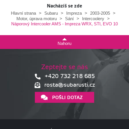
Nacházíš se zde
Hlavní strana
>
Subaru
>
Impreza
>
2003-2005
>
Motor, úprava motoru
>
Sání
>
Intercoolery
>
Náporový Intercooler AMS - Impreza WRX, STI, EVO 10
Nahoru
Zeptejte se nás
+420 732 218 685
rosta@subarusti.cz
POŠLI DOTAZ