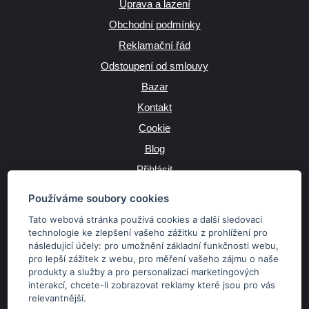
Úprava a lazení
Obchodní podmínky
Reklamační řád
Odstoupení od smlouvy
Bazar
Kontakt
Cookie
Blog
Přihlásit
Výrobce
Používáme soubory cookies
Tato webová stránka používá cookies a další sledovací
technologie ke zlepšení vašeho zážitku z prohlížení pro
následující účely:
pro umožnění základní funkčnosti webu
,
JAZYK
pro lepší zážitek z webu
,
pro měření vašeho zájmu o naše
produkty a služby a pro personalizaci marketingových
interakcí
,
chcete-li zobrazovat reklamy které jsou pro vás
MĚNA
relevantnější
.