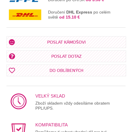
Doručení
DHL Express
po celém
světě
od 15.10 €
POSLAT KÁMOŠOVI
POSLAT DOTAZ
DO OBLÍBENÝCH
VELKÝ SKLAD
Zboží skladem vždy odesíláme obratem
PPL/UPS.
KOMPATIBILITA
Pomůžeme ti vybrat vhodný díl pro tvé