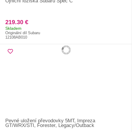
Ojniční ložiska Subaru Spec C
219.30 €
Skladem
Originální díl Subaru
12108AB010
Pevné uložení převodovky 5MT, Impreza
GT/WRX/STI, Forester, Legacy/Outback