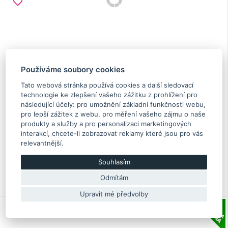
Používáme soubory cookies
Tato webová stránka používá cookies a další sledovací
technologie ke zlepšení vašeho zážitku z prohlížení pro
následující účely:
pro umožnění základní funkčnosti webu
,
pro lepší zážitek z webu
,
pro měření vašeho zájmu o naše
Hlavový šroub Impreza N/A 1999-2007, Forester 1999-
produkty a služby a pro personalizaci marketingových
2010, Legacy/Outback N/A 1999-2014, Baja
interakcí
,
chcete-li zobrazovat reklamy které jsou pro vás
relevantnější
.
7.10 €
Souhlasím
Skladem více než 5 Ks
Originální díl Subaru
Odmítám
11095AA123
Upravit mé předvolby