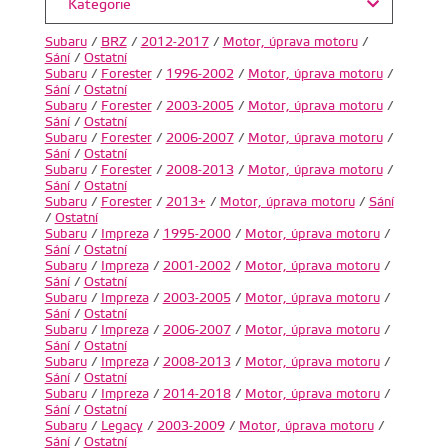
Kategorie
Subaru
/
BRZ
/
2012-2017
/
Motor, úprava motoru
/
Sání
/
Ostatní
Subaru
/
Forester
/
1996-2002
/
Motor, úprava motoru
/
Sání
/
Ostatní
Subaru
/
Forester
/
2003-2005
/
Motor, úprava motoru
/
Sání
/
Ostatní
Subaru
/
Forester
/
2006-2007
/
Motor, úprava motoru
/
Sání
/
Ostatní
Subaru
/
Forester
/
2008-2013
/
Motor, úprava motoru
/
Sání
/
Ostatní
Subaru
/
Forester
/
2013+
/
Motor, úprava motoru
/
Sání
/
Ostatní
Subaru
/
Impreza
/
1995-2000
/
Motor, úprava motoru
/
Sání
/
Ostatní
Subaru
/
Impreza
/
2001-2002
/
Motor, úprava motoru
/
Sání
/
Ostatní
Subaru
/
Impreza
/
2003-2005
/
Motor, úprava motoru
/
Sání
/
Ostatní
Subaru
/
Impreza
/
2006-2007
/
Motor, úprava motoru
/
Sání
/
Ostatní
Subaru
/
Impreza
/
2008-2013
/
Motor, úprava motoru
/
Sání
/
Ostatní
Subaru
/
Impreza
/
2014-2018
/
Motor, úprava motoru
/
Sání
/
Ostatní
Subaru
/
Legacy
/
2003-2009
/
Motor, úprava motoru
/
Sání
/
Ostatní