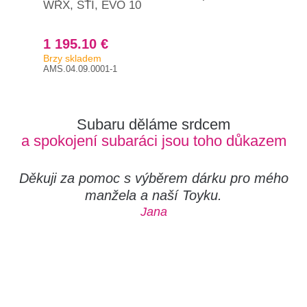
WRX, STI, EVO 10
WRX
1 195.10 €
1 
Brzy skladem
Už 
AMS.04.09.0001-1
AMS
Subaru děláme srdcem
a spokojení subaráci jsou toho důkazem
Děkuji za pomoc s výběrem dárku pro mého
manžela a naší Toyku.
Jana