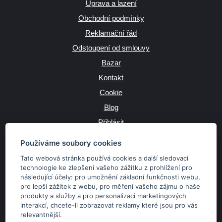
Úprava a lazení
Obchodní podmínky
Reklamační řád
Odstoupení od smlouvy
Bazar
Kontakt
Cookie
Blog
Přihlásit
Výrobce
Používáme soubory cookies
Tato webová stránka používá cookies a další sledovací
technologie ke zlepšení vašeho zážitku z prohlížení pro
následující účely:
pro umožnění základní funkčnosti webu
,
JAZYK
pro lepší zážitek z webu
,
pro měření vašeho zájmu o naše
produkty a služby a pro personalizaci marketingových
interakcí
,
chcete-li zobrazovat reklamy které jsou pro vás
MĚNA
relevantnější
.