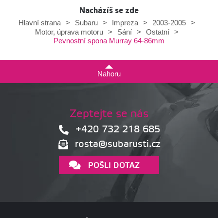
Nacházíš se zde
Hlavní strana
>
Subaru
>
Impreza
>
2003-2005
>
Motor, úprava motoru
>
Sání
>
Ostatní
>
Pevnostní spona Murray 64-86mm
Nahoru
Zeptejte se nás
+420 732 218 685
rosta@subarusti.cz
POŠLI DOTAZ