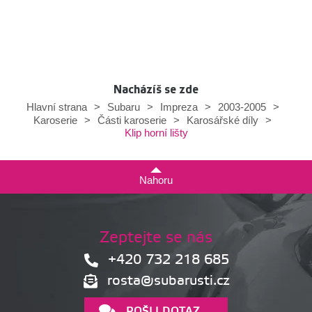
Nacházíš se zde
Hlavní strana
>
Subaru
>
Impreza
>
2003-2005
>
Karoserie
>
Části karoserie
>
Karosářské díly
>
Klip horní lišty
Nahoru
Zeptejte se nás
+420 732 218 685
rosta@subarusti.cz
POŠLI DOTAZ