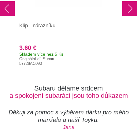
Klip - nárazníku
Kli
3.60 €
3.
Skladem více než 5 Ks
Na 
Originální díl Subaru
Orig
57728AC090
910
Subaru děláme srdcem
a spokojení subaráci jsou toho důkazem
Děkuji za pomoc s výběrem dárku pro mého
manžela a naší Toyku.
Jana