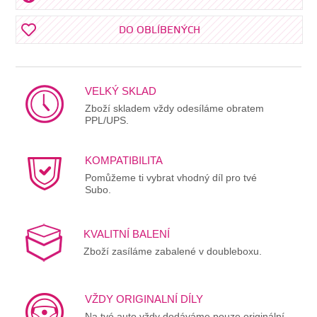
DO OBLÍBENÝCH
VELKÝ SKLAD
Zboží skladem vždy odesíláme obratem
PPL/UPS.
KOMPATIBILITA
Pomůžeme ti vybrat vhodný díl pro tvé
Subo.
KVALITNÍ BALENÍ
Zboží zasíláme zabalené v doubleboxu.
VŽDY ORIGINALNÍ DÍLY
Na tvé auto vždy dodáváme pouze originální