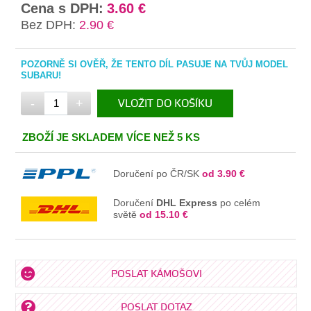
Cena s DPH:
3.60 €
Bez DPH:
2.90 €
POZORNĚ SI OVĚŘ, ŽE TENTO DÍL PASUJE NA TVŮJ MODEL
SUBARU!
-
+
VLOŽIT DO KOŠÍKU
V KOŠÍKU
ZBOŽÍ JE SKLADEM VÍCE NEŽ 5 KS
Doručení po ČR/SK
od 3.90 €
Doručení
DHL Express
po celém
světě
od 15.10 €
POSLAT KÁMOŠOVI
POSLAT DOTAZ