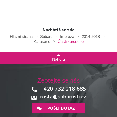
Nacházíš se zde
Hlavní strana
>
Subaru
>
Impreza
>
2014-2018
>
Části karoserie
Karoserie
>
Nahoru
Zeptejte se nás
+420 732 218 685
rosta@subarusti.cz
POŠLI DOTAZ