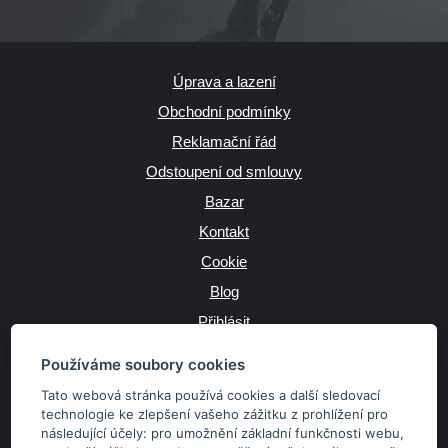
Úprava a lazení
Obchodní podmínky
Reklamační řád
Odstoupení od smlouvy
Bazar
Kontakt
Cookie
Blog
Přihlásit
Výrobce
Používáme soubory cookies
Tato webová stránka používá cookies a další sledovací
technologie ke zlepšení vašeho zážitku z prohlížení pro
následující účely:
pro umožnění základní funkčnosti webu
,
JAZYK