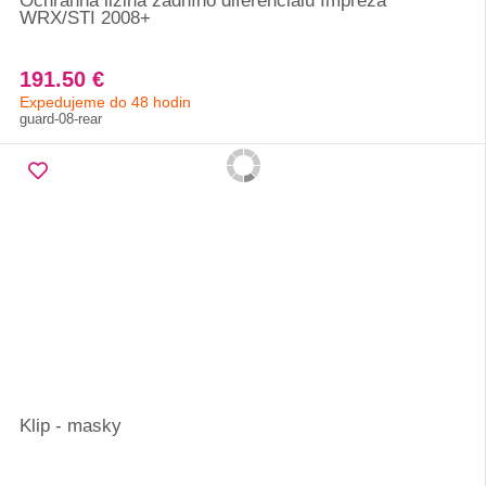
Ochranná ližina zadního diferenciálu Impreza
WRX/STI 2008+
191.50 €
Expedujeme do 48 hodin
guard-08-rear
Klip - masky