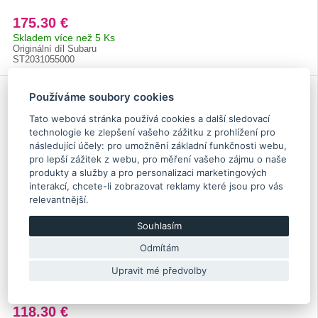
175.30 €
Skladem více než 5 Ks
Originální díl Subaru
ST2031055000
Používáme soubory cookies
Tato webová stránka používá cookies a další sledovací
technologie ke zlepšení vašeho zážitku z prohlížení pro
následující účely:
pro umožnění základní funkčnosti webu
,
pro lepší zážitek z webu
,
pro měření vašeho zájmu o naše
produkty a služby a pro personalizaci marketingových
interakcí
,
chcete-li zobrazovat reklamy které jsou pro vás
relevantnější
.
Souhlasím
Odmítám
Pevné uložení tlumiče STI Group N, zadní
Upravit mé předvolby
GT/WRX/STI
118.30 €