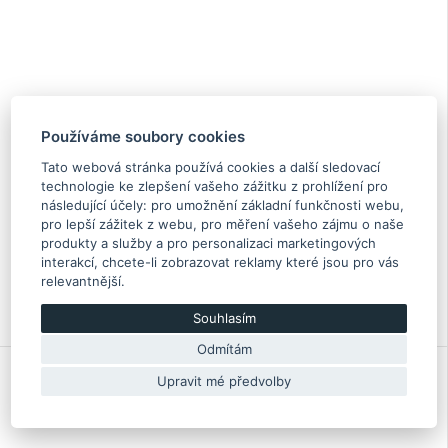
Používáme soubory cookies
Tato webová stránka používá cookies a další sledovací
technologie ke zlepšení vašeho zážitku z prohlížení pro
Stavitelný/odklonový šroub předního tlumiče do těhlice
následující účely:
pro umožnění základní funkčnosti webu
,
Impreza (GT/WRX/STI) 1992-2007, Forester 1998-
pro lepší zážitek z webu
,
pro měření vašeho zájmu o naše
2007, Legacy 1992-1997
produkty a služby a pro personalizaci marketingových
interakcí
,
chcete-li zobrazovat reklamy které jsou pro vás
12.90 €
relevantnější
.
Skladem více než 5 Ks
Originální díl Subaru
Souhlasím
20540AA090
Odmítám
Upravit mé předvolby