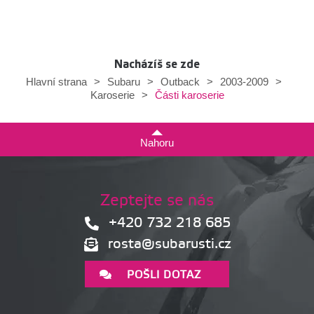
Nacházíš se zde
Hlavní strana
>
Subaru
>
Outback
>
2003-2009
>
Části karoserie
Karoserie
>
Nahoru
Zeptejte se nás
+420 732 218 685
rosta@subarusti.cz
POŠLI DOTAZ