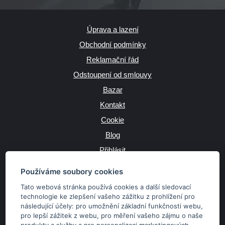
Úprava a lazení
Obchodní podmínky
Reklamační řád
Odstoupení od smlouvy
Bazar
Kontakt
Cookie
Blog
Přihlásit
Výrobce
Používáme soubory cookies
Tato webová stránka používá cookies a další sledovací
technologie ke zlepšení vašeho zážitku z prohlížení pro
následující účely:
pro umožnění základní funkčnosti webu
,
JAZYK
pro lepší zážitek z webu
,
pro měření vašeho zájmu o naše