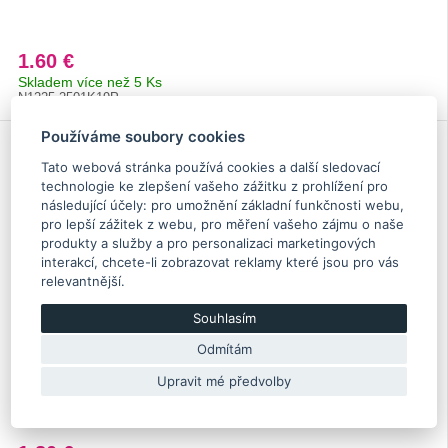
1.60 €
Skladem více než 5 Ks
N1225 2501K19P
Používáme soubory cookies
Tato webová stránka používá cookies a další sledovací
technologie ke zlepšení vašeho zážitku z prohlížení pro
následující účely:
pro umožnění základní funkčnosti webu
,
pro lepší zážitek z webu
,
pro měření vašeho zájmu o naše
produkty a služby a pro personalizaci marketingových
interakcí
,
chcete-li zobrazovat reklamy které jsou pro vás
relevantnější
.
Souhlasím
Odmítám
Matice kola, uzavřená - Impreza M12x1.25
Upravit mé předvolby