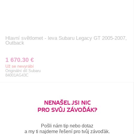
Hlavní světlomet - leva Subaru Legacy GT 2005-2007,
Outback
1 670.30 €
Už se nevyrábí
Originální díl Subaru
84001AG43C
NENAŠEL JSI NIC
PRO SVŮJ ZÁVOĎÁK?
Pošli nám tip nebo dotaz
a my ti najdeme řešení pro tvůj závoďák.