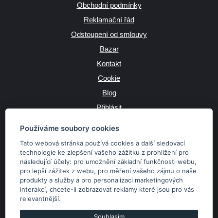
Obchodní podmínky
Reklamační řád
Odstoupení od smlouvy
Bazar
Kontakt
Cookie
Blog
Přihlásit
Výrobce
Používáme soubory cookies
Tato webová stránka používá cookies a další sledovací
technologie ke zlepšení vašeho zážitku z prohlížení pro
následující účely:
pro umožnění základní funkčnosti webu
,
JAZYK
pro lepší zážitek z webu
,
pro měření vašeho zájmu o naše
produkty a služby a pro personalizaci marketingových
interakcí
,
chcete-li zobrazovat reklamy které jsou pro vás
MĚNA
relevantnější
.
Kč
€
Souhlasím