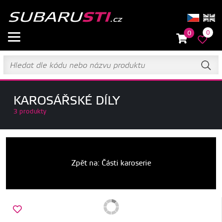
0
0
KAROSÁŘSKÉ DÍLY
3 produkty
Zpět na: Části karoserie