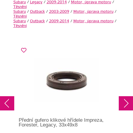
Subaru
/
Legacy
/
2009-2014
/
Motor, úprava motoru
/
Těsnění
Subaru
/
Outback
/
2003-2009
/
Motor, úprava motoru
/
Těsnění
Subaru
/
Outback
/
2009-2014
/
Motor, úprava motoru
/
Těsnění
Přední gufero klikové hřídele Impreza,
Guf
Forester, Legacy, 33x49x8
GT/