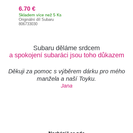
6.70 €
6.
Skladem více než 5 Ks
Skl
Originální díl Subaru
Orig
806733030
806
Subaru děláme srdcem
a spokojení subaráci jsou toho důkazem
Děkuji za pomoc s výběrem dárku pro mého
manžela a naší Toyku.
Jana