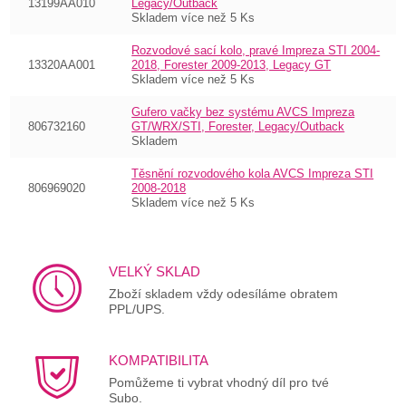
13199AA010
Legacy/Outback
Skladem více než 5 Ks
Rozvodové sací kolo, pravé Impreza STI 2004-
13320AA001
2018, Forester 2009-2013, Legacy GT
Skladem více než 5 Ks
Gufero vačky bez systému AVCS Impreza
806732160
GT/WRX/STI, Forester, Legacy/Outback
Skladem
Těsnění rozvodového kola AVCS Impreza STI
806969020
2008-2018
Skladem více než 5 Ks
VELKÝ SKLAD
Zboží skladem vždy odesíláme obratem
PPL/UPS.
KOMPATIBILITA
Pomůžeme ti vybrat vhodný díl pro tvé
Subo.