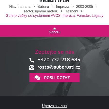
Nacházíš se zde
Hlavní strana
>
Subaru
>
Impreza
>
2003-2005
>
Motor, úprava motoru
>
Těsnění
>
Gufero vačky se systémem AVCS Impreza, Forester, Legacy
Nahoru
Zeptejte se nás
+420 732 218 685
rosta@subarusti.cz
POŠLI DOTAZ
Úprava a lazení