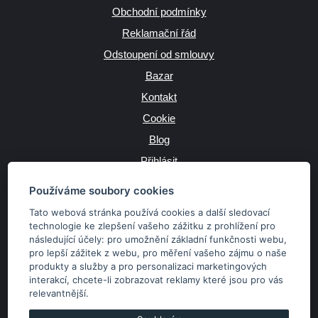
Obchodní podmínky
Reklamační řád
Odstoupení od smlouvy
Bazar
Kontakt
Cookie
Blog
Přihlásit
Výrobce
Používáme soubory cookies
Tato webová stránka používá cookies a další sledovací
technologie ke zlepšení vašeho zážitku z prohlížení pro
následující účely:
pro umožnění základní funkčnosti webu
,
JAZYK
pro lepší zážitek z webu
,
pro měření vašeho zájmu o naše
produkty a služby a pro personalizaci marketingových
interakcí
,
chcete-li zobrazovat reklamy které jsou pro vás
MĚNA
relevantnější
.
Kč
€