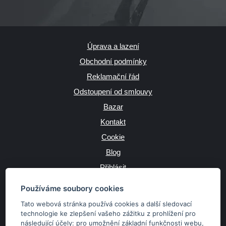
Úprava a lazení
Obchodní podmínky
Reklamační řád
Odstoupení od smlouvy
Bazar
Kontakt
Cookie
Blog
Přihlásit
Výrobce
Používáme soubory cookies
Tato webová stránka používá cookies a další sledovací
technologie ke zlepšení vašeho zážitku z prohlížení pro
následující účely:
pro umožnění základní funkčnosti webu
,