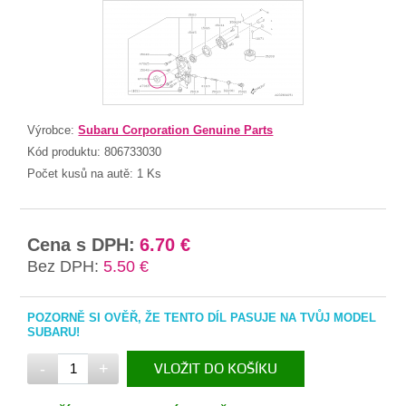
Výrobce:
Subaru Corporation Genuine Parts
Kód produktu:
806733030
Počet kusů na autě:
1 Ks
Cena s DPH:
6.70 €
Bez DPH:
5.50 €
POZORNĚ SI OVĚŘ, ŽE TENTO DÍL PASUJE NA TVŮJ MODEL
SUBARU!
-
+
VLOŽIT DO KOŠÍKU
V KOŠÍKU