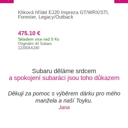
Kliková hřídel EJ20 Impreza GT/WRX/STI,
Kli
Forester, Legacy/Outback
Leg
475.10 €
46
Skladem více než 5 Ks
Už 
Originální díl Subaru
Orig
12200AA240
122
Subaru děláme srdcem
a spokojení subaráci jsou toho důkazem
Děkuji za pomoc s výběrem dárku pro mého
manžela a naší Toyku.
Jana