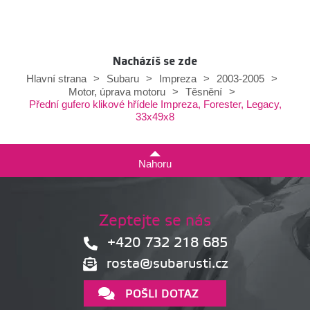
Nacházíš se zde
Hlavní strana
>
Subaru
>
Impreza
>
2003-2005
>
Motor, úprava motoru
>
Těsnění
>
Přední gufero klikové hřídele Impreza, Forester, Legacy,
33x49x8
Nahoru
Zeptejte se nás
+420 732 218 685
rosta@subarusti.cz
POŠLI DOTAZ