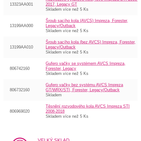
13323AA001
2017, Legacy GT
Skladem více než 5 Ks
Šroub sacího kola (AVCS) Impreza, Forester,
13199AA000
Legacy/Outback
Skladem více než 5 Ks
Šroub sacího kola (bez AVCS) Impreza, Forester,
13199AA010
Legacy/Outback
Skladem více než 5 Ks
Gufero vačky se systémem AVCS Impreza,
806742160
Forester, Legacy
Skladem více než 5 Ks
Gufero vačky bez systému AVCS Impreza
806732160
GT/WRX/STI, Forester, Legacy/Outback
Skladem
Těsnění rozvodového kola AVCS Impreza STI
806969020
2008-2018
Skladem více než 5 Ks
VELKÝ SKLAD