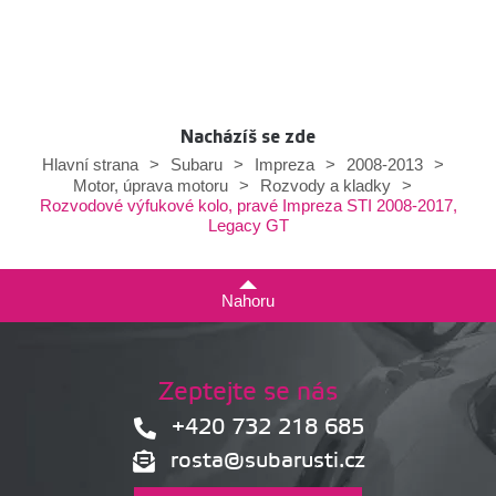
Nacházíš se zde
Hlavní strana
>
Subaru
>
Impreza
>
2008-2013
>
Motor, úprava motoru
>
Rozvody a kladky
>
Rozvodové výfukové kolo, pravé Impreza STI 2008-2017,
Legacy GT
Nahoru
Zeptejte se nás
+420 732 218 685
rosta@subarusti.cz