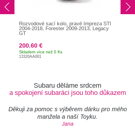
Rozvodové sací kolo, pravé Impreza STI
Roz
2004-2018, Forester 2009-2013, Legacy
200
GT
GT
200.60 €
20
Skladem více než 5 Ks
Skl
13320AA001
Orig
133
Subaru děláme srdcem
a spokojení subaráci jsou toho důkazem
Děkuji za pomoc s výběrem dárku pro mého
manžela a naší Toyku.
Jana