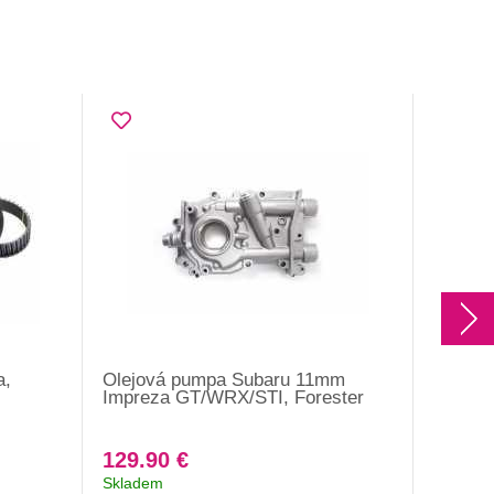
a,
Olejová pumpa Subaru 11mm
Těsněn
Impreza GT/WRX/STI, Forester
GT/WR
129.90 €
4.10 
Skladem
Skladem 