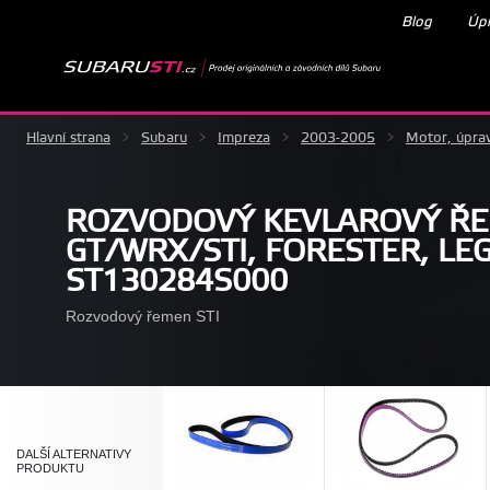
Blog
Úpr
Hlavní strana
>
Subaru
>
Impreza
>
2003-2005
>
Motor, úpra
ROZVODOVÝ KEVLAROVÝ ŘE
GT/WRX/STI, FORESTER, LE
ST130284S000
Rozvodový řemen STI
DALŠÍ ALTERNATIVY
PRODUKTU