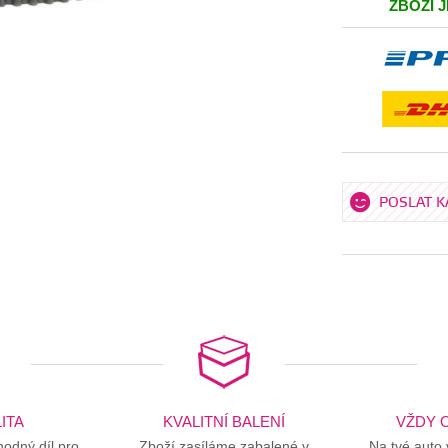
ZBOŽÍ 
POSLAT 
ITA
KVALITNÍ BALENÍ
VŽDY O
odný díl pro
Zboží zasíláme zabalené v
Na tvé auto