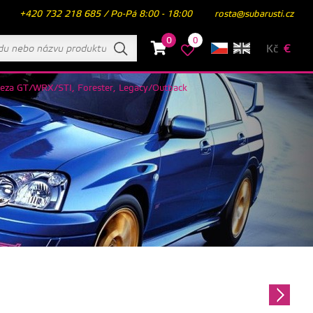
+420 732 218 685 / Po-Pá 8:00 - 18:00
rosta@subarusti.cz
0
0
Kč
€
reza GT/WRX/STI, Forester, Legacy/Outback