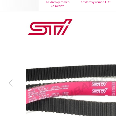
Kevlarový řemen
Kevlarový řemen HKS
Cosworth