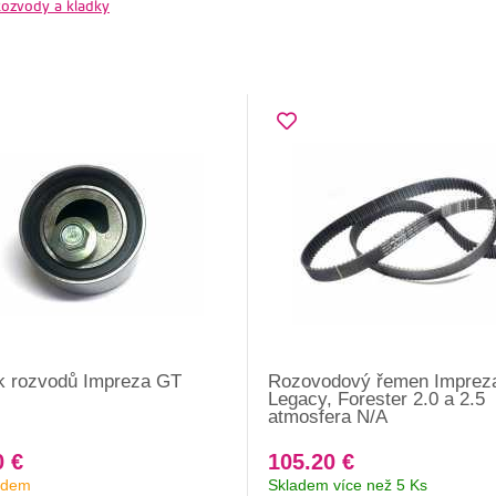
ozvody a kladky
k rozvodů Impreza GT
Rozovodový řemen Imprez
Legacy, Forester 2.0 a 2.5
atmosfera N/A
0 €
105.20 €
adem
Skladem více než 5 Ks