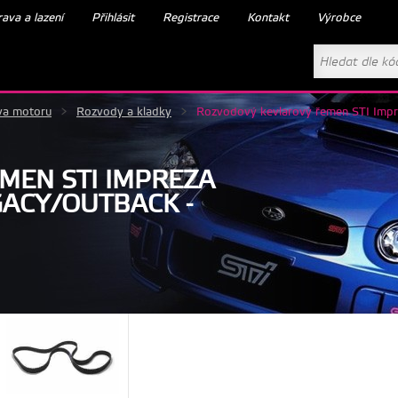
ava a lazení
Přihlásit
Registrace
Kontakt
Výrobce
va motoru
>
Rozvody a kladky
>
Rozvodový kevlarový řemen STI Imp
MEN STI IMPREZA
GACY/OUTBACK -