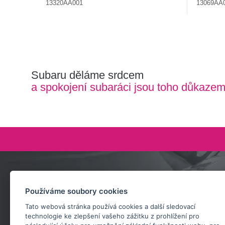
13320AA001
13069AA
Subaru děláme srdcem
a spokojení subaráci jsou toho důkaze
Zeptejte se nás
Používáme soubory cookies
+420 732 218 685
Tato webová stránka používá cookies a další sledovací
rosta@subarusti.cz
technologie ke zlepšení vašeho zážitku z prohlížení pro