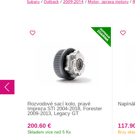
Subaru
/
Outback
/
2009-2014
/
Motor, úprava motoru
/
R
Rozvodové sací kolo, pravé
Napíná
Impreza STI 2004-2018, Forester
2009-2013, Legacy GT
200.60 €
117.9
Skladem více než 5 Ks
Brzy skl