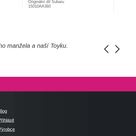
Originální díl Subaru
Origináln
15010AA360
21114AA
ho manžela a naší Toyku.
Chlapi, moc d
Honza Pánka, 
Blog
řihlásit
Výrobce