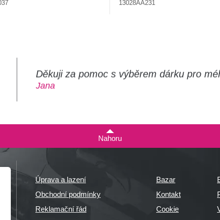
037
13028AA231
Děkuji za pomoc s výběrem dárku pro mé
m
Jana
Nahoru
Úprava a lazení
Bazar
Obchodní podmínky
Kontakt
P
Reklamační řád
Cookie