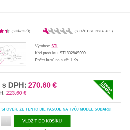
(6 NÁZORŮ)
(SLOŽITOST INSTALACE)
Výrobce:
STI
Kód produktu:
ST130284S000
Počet kusů na autě:
1 Ks
 s DPH:
270.60 €
H:
223.60 €
SI OVĚŘ, ŽE TENTO DÍL PASUJE NA TVŮJ MODEL SUBARU!
+
VLOŽIT DO KOŠÍKU