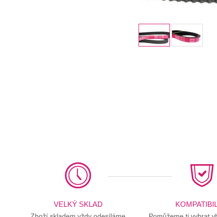
VELKÝ SKLAD
KOMPATIBIL
Zboží skladem vždy odesíláme
Pomůžeme ti vybrat vh