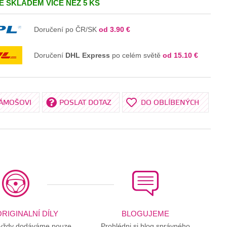
JE SKLADEM VÍCE NEŽ 5 KS
V KOŠÍKU
Doručení po ČR/SK
od 3.90 €
Doručení
DHL Express
po celém světě
od 15.10 €
KÁMOŠOVI
POSLAT DOTAZ
DO OBLÍBENÝCH
RIGINALNÍ DÍLY
BLOGUJEME
 vždy dodáváme pouze
Prohlédni si blog správného