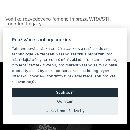
Vodítko rozvodového řemene Impreza WRX/STI,
Forester, Legacy
7.40 €
Používáme soubory cookies
Skladem více než 5 Ks
Tato webová stránka používá cookies a další sledovací
Originální díl Subaru
technologie ke zlepšení vašeho zážitku z prohlížení pro
13145AA021
následující účely:
pro umožnění základní funkčnosti webu
,
pro lepší zážitek z webu
,
pro měření vašeho zájmu o naše
produkty a služby a pro personalizaci marketingových
interakcí
,
chcete-li zobrazovat reklamy které jsou pro vás
relevantnější
.
Souhlasím
Odmítám
Upravit mé předvolby