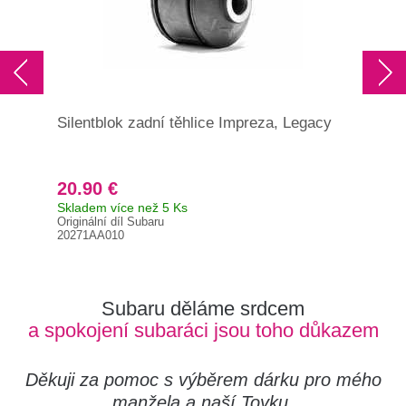
Silentblok zadní těhlice Impreza, Legacy
Sil
náp
200
20.90 €
19
Skladem více než 5 Ks
Skl
Originální díl Subaru
Orig
20271AA010
202
Subaru děláme srdcem
a spokojení subaráci jsou toho důkazem
Děkuji za pomoc s výběrem dárku pro mého
manžela a naší Toyku.