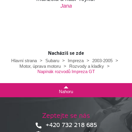
Jana
Nacházíš se zde
Hlavní strana
>
Subaru
>
Impreza
>
2003-2005
>
Motor, úprava motoru
>
Rozvody a kladky
>
Napínák rozvodů Impreza GT
Nahoru
Zeptejte se nás
+420 732 218 685