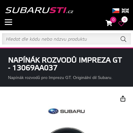
0
0
NAPÍNÁK ROZVODŮ IMPREZA GT
- 13069AA037
Napínák rozvodů pro Imprezu GT. Originální dil Subaru.