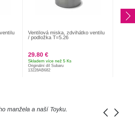
ventilu
Ventilová miska, zdvihátko ventilu
Ventilo
/ podložka T=5.26
/ podlo
29.80 €
29.80
Skladem více než 5 Ks
Skladem 
Originální díl Subaru
Origináln
13228AB682
13228AB
ho manžela a naší Toyku.
Chlapi, moc d
Honza Pánka, 