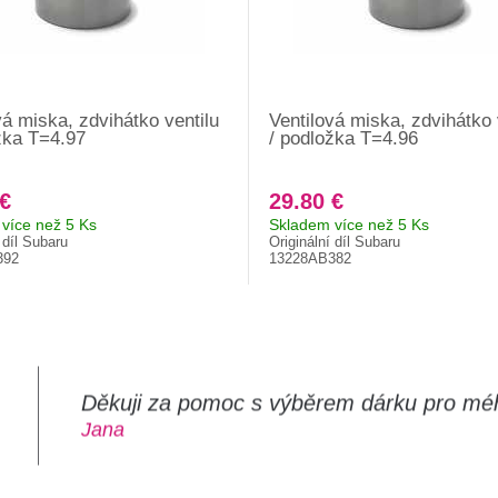
vá miska, zdvihátko ventilu
Ventilová miska, zdvihátko 
žka T=4.97
/ podložka T=4.96
 €
29.80 €
více než 5 Ks
Skladem více než 5 Ks
 díl Subaru
Originální díl Subaru
392
13228AB382
Děkuji za pomoc s výběrem dárku pro mé
m
Jana