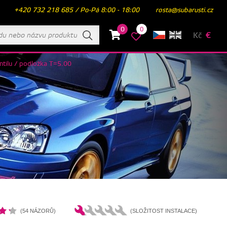
+420 732 218 685 / Po-Pá 8:00 - 18:00
rosta@subarusti.cz
0
0
Kč
€
ntilu / podložka T=5.00
(54 NÁZORŮ)
(SLOŽITOST INSTALACE)