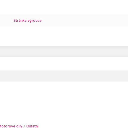
Stránka výrobce
otorové díly
/
Ostatní