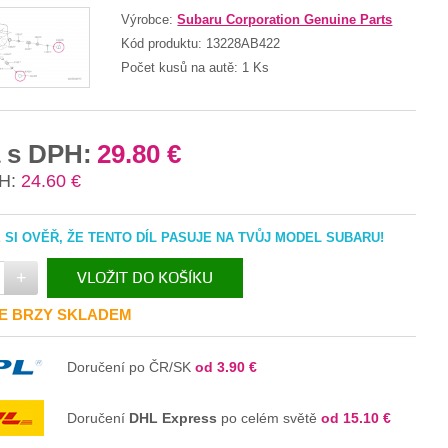
Výrobce:
Subaru Corporation Genuine Parts
Kód produktu:
13228AB422
Počet kusů na autě:
1 Ks
 s DPH:
29.80 €
H:
24.60 €
SI OVĚŘ, ŽE TENTO DÍL PASUJE NA TVŮJ MODEL SUBARU!
+
VLOŽIT DO KOŠÍKU
JE BRZY SKLADEM
V KOŠÍKU
Doručení po ČR/SK
od 3.90 €
Doručení
DHL Express
po celém světě
od 15.10 €