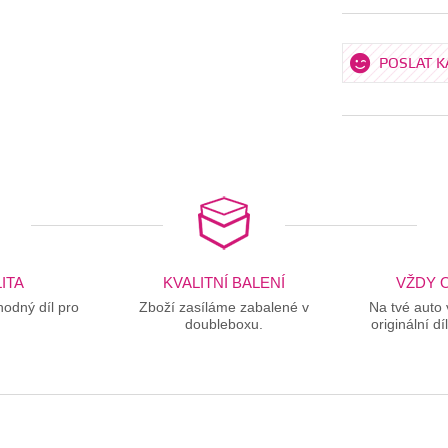
POSLAT 
ITA
KVALITNÍ BALENÍ
VŽDY O
odný díl pro
Zboží zasíláme zabalené v
Na tvé auto
doubleboxu.
originální dí