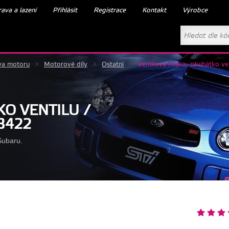
ava a lazení
Přihlásit
Registrace
Kontakt
Výrobce
va motoru
>
Motorové díly
>
Ostatní
>
Ventilová miska, zdvihátko ve
KO VENTILU /
B422
Subaru.