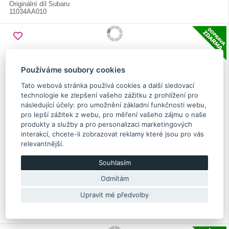
Originální díl Subaru
11034AA010
Používáme soubory cookies
Tato webová stránka používá cookies a další sledovací
technologie ke zlepšení vašeho zážitku z prohlížení pro
následující účely:
pro umožnění základní funkčnosti webu
,
pro lepší zážitek z webu
,
pro měření vašeho zájmu o naše
produkty a služby a pro personalizaci marketingových
interakcí
,
chcete-li zobrazovat reklamy které jsou pro vás
relevantnější
.
Sada pístních kruhů Boxer Diesel 20EE
Souhlasím
Odmítám
299.40 €
Upravit mé předvolby
Skladem
12033AC090