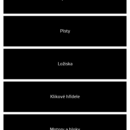
Písty
Ložiska
Klikové hřídele
Motory a bloky