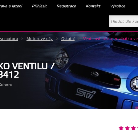
ava a lazení
Přihlásit
Registrace
Kontakt
Výrobce
va motoru
>
Motorové díly
>
Ostatní
>
Ventilová miska, zdvihátko ve
KO VENTILU /
B412
Subaru.