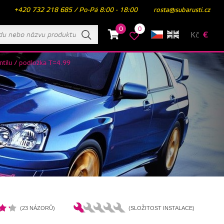
+420 732 218 685 / Po-Pá 8:00 - 18:00
rosta@subarusti.cz
0
0
Kč
€
ntilu / podložka T=4.99
(23 NÁZORŮ)
(SLOŽITOST INSTALACE)