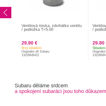
Ventilová miska, zdvihátko ventilu
Ventilo
/ podložka T=5.00
/ podlo
29.80 €
29.80
Brzy skladem
Skladem 
Originální díl Subaru
Originální
13228AB422
13228AB
Subaru děláme srdcem
a spokojení subaráci jsou toho důkaze