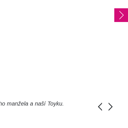
ho manžela a naší Toyku.
Chlapi, moc d
Honza Pánka, 