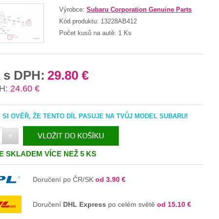
Výrobce:
Subaru Corporation Genuine Parts
Kód produktu:
13228AB412
Počet kusů na autě:
1 Ks
 s DPH:
29.80 €
H:
24.60 €
SI OVĚŘ, ŽE TENTO DÍL PASUJE NA TVŮJ MODEL SUBARU!
+
VLOŽIT DO KOŠÍKU
JE SKLADEM VÍCE NEŽ 5 KS
V KOŠÍKU
Doručení po ČR/SK
od 3.90 €
Doručení
DHL Express
po celém světě
od 15.10 €