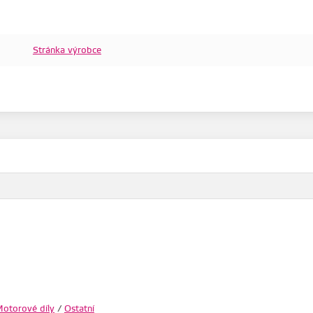
Stránka výrobce
otorové díly
/
Ostatní