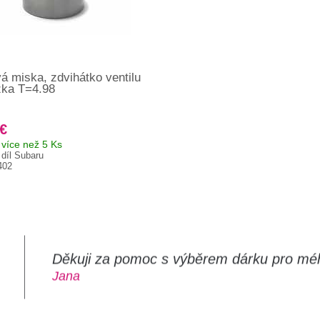
vá miska, zdvihátko ventilu
žka T=4.98
 €
více než 5 Ks
 díl Subaru
402
Děkuji za pomoc s výběrem dárku pro mé
m
Jana