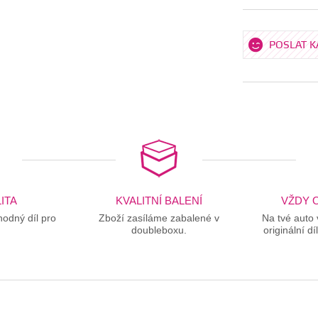
POSLAT 
ITA
KVALITNÍ BALENÍ
VŽDY O
odný díl pro
Zboží zasíláme zabalené v
Na tvé auto
doubleboxu.
originální dí