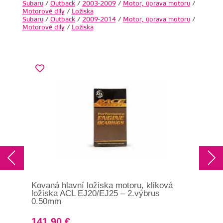
Subaru
/
Outback
/
2003-2009
/
Motor, úprava motoru
/
Motorové díly
/
Ložiska
Subaru
/
Outback
/
2009-2014
/
Motor, úprava motoru
/
Motorové díly
/
Ložiska
Kovaná hlavní ložiska motoru, kliková
Kov
ložiska ACL EJ20/EJ25 – 2.výbrus
lož
0.50mm
(22
141.90 €
13