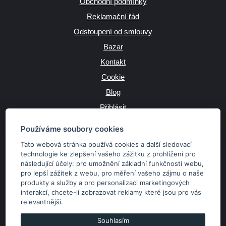
Obchodní podmínky
Reklamační řád
Odstoupení od smlouvy
Bazar
Kontakt
Cookie
Blog
Přihlásit
Výrobce
Používáme soubory cookies
Tato webová stránka používá cookies a další sledovací
technologie ke zlepšení vašeho zážitku z prohlížení pro
následující účely:
pro umožnění základní funkčnosti webu
,
JAZYK
pro lepší zážitek z webu
,
pro měření vašeho zájmu o naše
produkty a služby a pro personalizaci marketingových
interakcí
,
chcete-li zobrazovat reklamy které jsou pro vás
MĚNA
relevantnější
.
Kč
€
Souhlasím