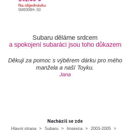
Na objednávku
Na 
5M8309H-.50
5M8
Subaru děláme srdcem
a spokojení subaráci jsou toho důkazem
Děkuji za pomoc s výběrem dárku pro mého
manžela a naší Toyku.
Jana
Nacházíš se zde
Hlavní strana
>
Subaru
>
Impreza
>
2003-2005
>