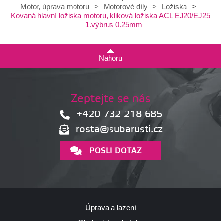
Motor, úprava motoru
>
Motorové díly
>
Ložiska
>
Kovaná hlavní ložiska motoru, kliková ložiska ACL EJ20/EJ25
– 1.výbrus 0.25mm
Nahoru
Zeptejte se nás
+420 732 218 685
rosta@subarusti.cz
POŠLI DOTAZ
Úprava a lazení