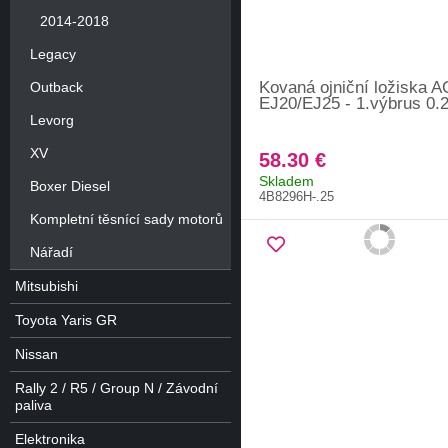
2014-2018
Legacy
Kovaná ojniční ložiska A
Outback
EJ20/EJ25 - 1.výbrus 0
Levorg
XV
58.30 €
Skladem
Boxer Diesel
4B8296H-.25
Kompletní těsnící sady motorů
Nářadí
Mitsubishi
Toyota Yaris GR
Nissan
Rally 2 / R5 / Group N / Závodní
paliva
Elektronika