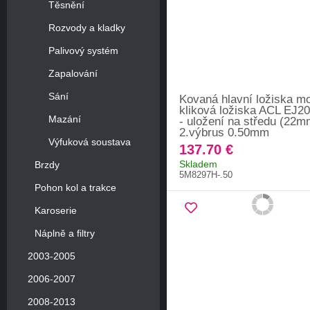
Těsnění
Rozvody a kladky
Palivový systém
Zapalování
Sání
Kovaná hlavní ložiska mo
kliková ložiska ACL EJ2
Mazání
- uložení na středu (22m
2.výbrus 0.50mm
Výfuková soustava
137.70 €
Skladem
Brzdy
5M8297H-.50
Pohon kol a trakce
Karoserie
Náplně a filtry
2003-2005
2006-2007
2008-2013