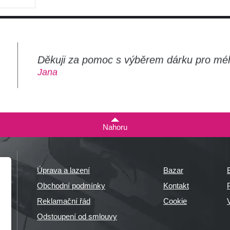
Děkuji za pomoc s výběrem dárku pro mé
m
Jana
Nahoru
Úprava a lazení
Bazar
Obchodní podmínky
Kontakt
P
Reklamační řád
Cookie
Odstoupení od smlouvy