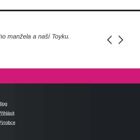
ho manžela a naší Toyku.
Chlapi, moc d
Honza Pánka, 
Blog
řihlásit
Výrobce