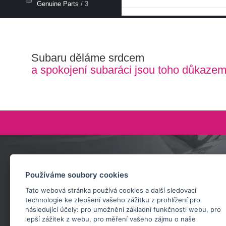
Genuine Parts
/ 3
Subaru děláme srdcem
a spokojení subaráci jsou toho důkaze
Zeptejte se nás
Používáme soubory cookies
+420 732 218 685
Tato webová stránka používá cookies a další sledovací
rosta@subarusti.cz
technologie ke zlepšení vašeho zážitku z prohlížení pro
následující účely:
pro umožnění základní funkčnosti webu
,
pro
POŠLI DOTAZ
lepší zážitek z webu
,
pro měření vašeho zájmu o naše