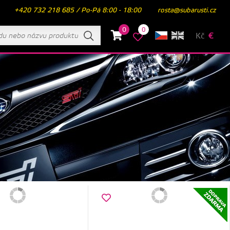
+420 732 218 685 / Po-Pá 8:00 - 18:00
rosta@subarusti.cz
0
0
Kč
€