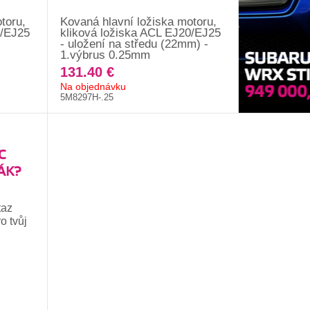
toru,
Kovaná hlavní ložiska motoru,
0/EJ25
kliková ložiska ACL EJ20/EJ25
- uložení na středu (22mm) -
1.výbrus 0.25mm
131.40 €
Na objednávku
5M8297H-.25
C
ÁK?
taz
o tvůj