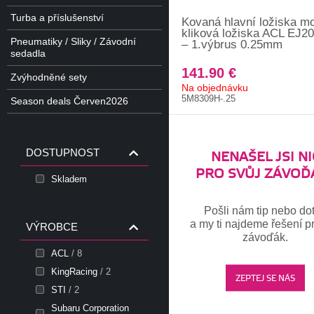
Turba a příslušenství
Kovaná hlavní ložiska mo
kliková ložiska ACL EJ2
Pneumatiky / Sliky / Závodní
– 1.výbrus 0.25mm
sedadla
141.90 €
Zvýhodněné sety
Na objednávku
5M8309H-.25
Season deals Červen2026
DOSTUPNOST
NENAŠEL JSI NI
PRO SVŮJ ZÁVOĎ
Skladem
Pošli nám tip nebo do
a my ti najdeme řešení pr
VÝROBCE
závoďák.
ACL
/ 8
KingRacing
/ 2
ZEPTEJ SE NÁS
STI
/ 2
Subaru Corporation