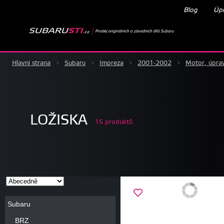
Blog
Úpr
Hlavní strana
>
Subaru
>
Impreza
>
2001-2002
>
Motor, úpra
LOŽISKA
15 produktů
Subaru
BRZ