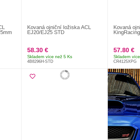
CL
Kovaná ojniční ložiska ACL
Kovaná ojni
.25mm
EJ20/EJ25 STD
KingRacing
58.30 €
57.80 €
Skladem více než 5 Ks
Skladem více
4B8296H-STD
CR4125XPG