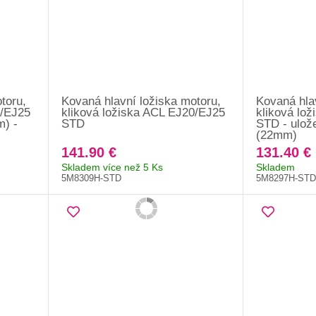
toru,
Kovaná hlavní ložiska motoru,
Kovaná hla
0/EJ25
kliková ložiska ACL EJ20/EJ25
kliková lo
m) -
STD
STD - ulože
(22mm)
141.90 €
131.40 €
Skladem více než 5 Ks
Skladem
5M8309H-STD
5M8297H-STD