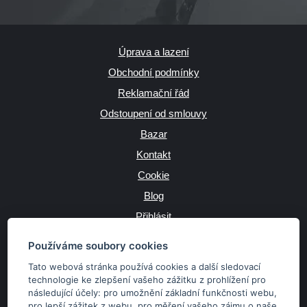
Úprava a lazení
Obchodní podmínky
Reklamační řád
Odstoupení od smlouvy
Bazar
Kontakt
Cookie
Blog
Přihlásit
Výrobce
Používáme soubory cookies
Tato webová stránka používá cookies a další sledovací
technologie ke zlepšení vašeho zážitku z prohlížení pro
následující účely:
pro umožnění základní funkčnosti webu
,
JAZYK
pro lepší zážitek z webu
,
pro měření vašeho zájmu o naše