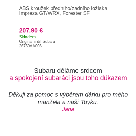
ABS kroužek předního/zadního ložiska
Hla
Impreza GT/WRX, Forester SF
sta
207.90 €
20
Skladem
Skl
Originální díl Subaru
Orig
26750AA003
122
Subaru děláme srdcem
a spokojení subaráci jsou toho důkazem
Děkuji za pomoc s výběrem dárku pro mého
manžela a naší Toyku.
Jana