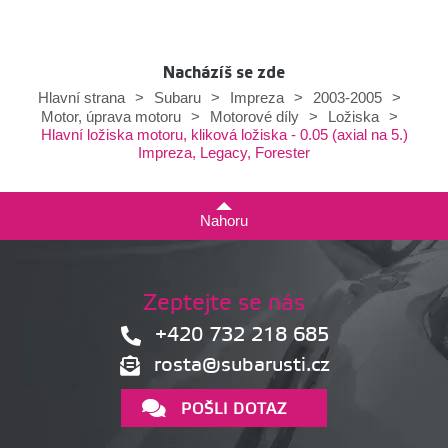
Nacházíš se zde
Hlavní strana
>
Subaru
>
Impreza
>
2003-2005
>
Motor, úprava motoru
>
Motorové díly
>
Ložiska
>
Hlavní ložiska motoru, kliková ložiska - 0.05 (axial na 5.)
Impreza, Legacy, Forester
Nahoru
Zeptejte se nás
+420 732 218 685
rosta@subarusti.cz
POŠLI DOTAZ