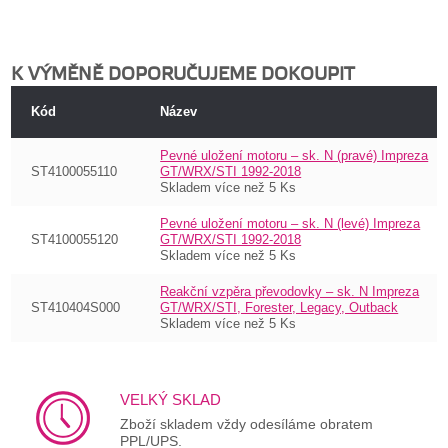
K VÝMĚNĚ DOPORUČUJEME DOKOUPIT
Kód
Název
Pevné uložení motoru – sk. N (pravé) Impreza
ST4100055110
GT/WRX/STI 1992-2018
Skladem více než 5 Ks
Pevné uložení motoru – sk. N (levé) Impreza
ST4100055120
GT/WRX/STI 1992-2018
Skladem více než 5 Ks
Reakční vzpěra převodovky – sk. N Impreza
ST410404S000
GT/WRX/STI, Forester, Legacy, Outback
Skladem více než 5 Ks
VELKÝ SKLAD
Zboží skladem vždy odesíláme obratem
PPL/UPS.