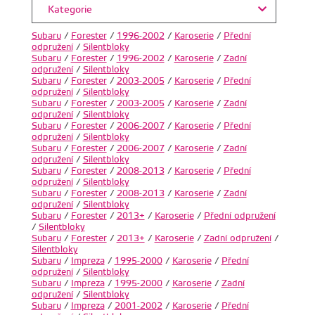
Kategorie
Subaru
/
Forester
/
1996-2002
/
Karoserie
/
Přední
odpružení
/
Silentbloky
Subaru
/
Forester
/
1996-2002
/
Karoserie
/
Zadní
odpružení
/
Silentbloky
Subaru
/
Forester
/
2003-2005
/
Karoserie
/
Přední
odpružení
/
Silentbloky
Subaru
/
Forester
/
2003-2005
/
Karoserie
/
Zadní
odpružení
/
Silentbloky
Subaru
/
Forester
/
2006-2007
/
Karoserie
/
Přední
odpružení
/
Silentbloky
Subaru
/
Forester
/
2006-2007
/
Karoserie
/
Zadní
odpružení
/
Silentbloky
Subaru
/
Forester
/
2008-2013
/
Karoserie
/
Přední
odpružení
/
Silentbloky
Subaru
/
Forester
/
2008-2013
/
Karoserie
/
Zadní
odpružení
/
Silentbloky
Subaru
/
Forester
/
2013+
/
Karoserie
/
Přední odpružení
/
Silentbloky
Subaru
/
Forester
/
2013+
/
Karoserie
/
Zadní odpružení
/
Silentbloky
Subaru
/
Impreza
/
1995-2000
/
Karoserie
/
Přední
odpružení
/
Silentbloky
Subaru
/
Impreza
/
1995-2000
/
Karoserie
/
Zadní
odpružení
/
Silentbloky
Subaru
/
Impreza
/
2001-2002
/
Karoserie
/
Přední