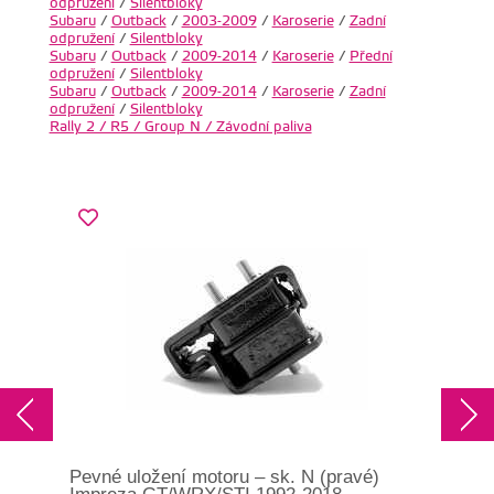
odpružení
/
Silentbloky
Subaru
/
Outback
/
2003-2009
/
Karoserie
/
Zadní
odpružení
/
Silentbloky
Subaru
/
Outback
/
2009-2014
/
Karoserie
/
Přední
odpružení
/
Silentbloky
Subaru
/
Outback
/
2009-2014
/
Karoserie
/
Zadní
odpružení
/
Silentbloky
Rally 2 / R5 / Group N / Závodní paliva
Pevné uložení motoru – sk. N (pravé)
Pev