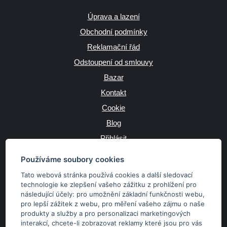
Úprava a lazení
Obchodní podmínky
Reklamační řád
Odstoupení od smlouvy
Bazar
Kontakt
Cookie
Blog
Přihlásit
Výrobce
Používáme soubory cookies
Tato webová stránka používá cookies a další sledovací
technologie ke zlepšení vašeho zážitku z prohlížení pro
následující účely:
pro umožnění základní funkčnosti webu
,
JAZYK
pro lepší zážitek z webu
,
pro měření vašeho zájmu o naše
produkty a služby a pro personalizaci marketingových
interakcí
,
chcete-li zobrazovat reklamy které jsou pro vás