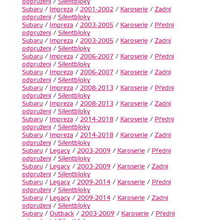
odpružení
/
Silentbloky
Subaru
/
Impreza
/
2001-2002
/
Karoserie
/
Zadní
odpružení
/
Silentbloky
Subaru
/
Impreza
/
2003-2005
/
Karoserie
/
Přední
odpružení
/
Silentbloky
Subaru
/
Impreza
/
2003-2005
/
Karoserie
/
Zadní
odpružení
/
Silentbloky
Subaru
/
Impreza
/
2006-2007
/
Karoserie
/
Přední
odpružení
/
Silentbloky
Subaru
/
Impreza
/
2006-2007
/
Karoserie
/
Zadní
odpružení
/
Silentbloky
Subaru
/
Impreza
/
2008-2013
/
Karoserie
/
Přední
odpružení
/
Silentbloky
Subaru
/
Impreza
/
2008-2013
/
Karoserie
/
Zadní
odpružení
/
Silentbloky
Subaru
/
Impreza
/
2014-2018
/
Karoserie
/
Přední
odpružení
/
Silentbloky
Subaru
/
Impreza
/
2014-2018
/
Karoserie
/
Zadní
odpružení
/
Silentbloky
Subaru
/
Legacy
/
2003-2009
/
Karoserie
/
Přední
odpružení
/
Silentbloky
Subaru
/
Legacy
/
2003-2009
/
Karoserie
/
Zadní
odpružení
/
Silentbloky
Subaru
/
Legacy
/
2009-2014
/
Karoserie
/
Přední
odpružení
/
Silentbloky
Subaru
/
Legacy
/
2009-2014
/
Karoserie
/
Zadní
odpružení
/
Silentbloky
Subaru
/
Outback
/
2003-2009
/
Karoserie
/
Přední