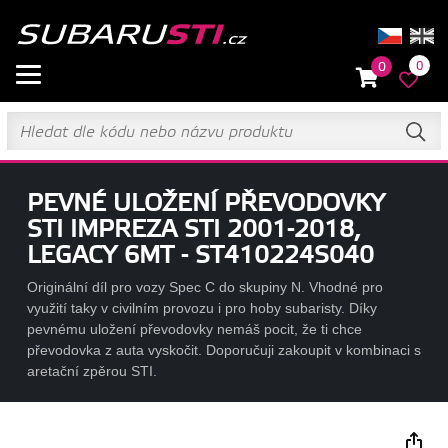
0
0
PEVNÉ ULOŽENÍ PŘEVODOVKY
STI IMPREZA STI 2001-2018,
LEGACY 6MT - ST410224S040
Originální díl pro vozy Spec C do skupiny N. Vhodné pro
využití taky v civilním provozu i pro hoby subaristy. Díky
pevnému uložení převodovky nemáš pocit, že ti chce
převodovka z auta vyskočit. Doporučuji zakoupit v kombinaci s
aretační zpěrou STI.