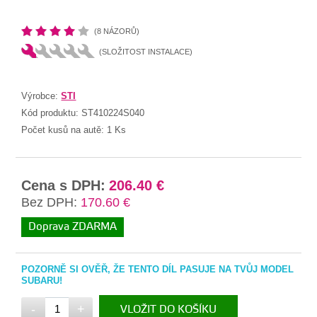
(8 NÁZORŮ)
(SLOŽITOST INSTALACE)
Výrobce:
STI
Kód produktu:
ST410224S040
Počet kusů na autě:
1 Ks
Cena s DPH:
206.40 €
Bez DPH:
170.60 €
Doprava ZDARMA
POZORNĚ SI OVĚŘ, ŽE TENTO DÍL PASUJE NA TVŮJ MODEL
SUBARU!
-
+
VLOŽIT DO KOŠÍKU