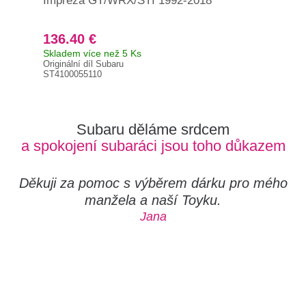
Impreza GT/WRX/STI 1992-2018
Imp
136.40 €
13
Skladem více než 5 Ks
Skl
Originální díl Subaru
Orig
ST4100055110
ST4
Subaru děláme srdcem
a spokojení subaráci jsou toho důkazem
Děkuji za pomoc s výběrem dárku pro mého
manžela a naší Toyku.
Jana