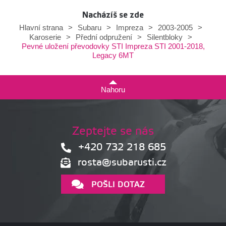
Nacházíš se zde
Hlavní strana
>
Subaru
>
Impreza
>
2003-2005
>
Karoserie
>
Přední odpružení
>
Silentbloky
>
Pevné uložení převodovky STI Impreza STI 2001-2018,
Legacy 6MT
Nahoru
Zeptejte se nás
+420 732 218 685
rosta@subarusti.cz
POŠLI DOTAZ