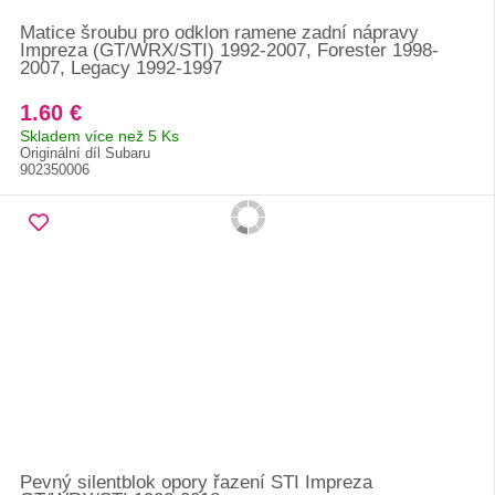
Matice šroubu pro odklon ramene zadní nápravy
Impreza (GT/WRX/STI) 1992-2007, Forester 1998-
2007, Legacy 1992-1997
1.60 €
Skladem více než 5 Ks
Originální díl Subaru
902350006
Pevný silentblok opory řazení STI Impreza