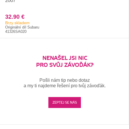
2007
32.90 €
Brzy skladem
Originální díl Subaru
41326SA020
NENAŠEL JSI NIC
PRO SVŮJ ZÁVOĎÁK?
Pošli nám tip nebo dotaz
a my ti najdeme řešení pro tvůj závoďák.
ZEPTEJ SE NÁS