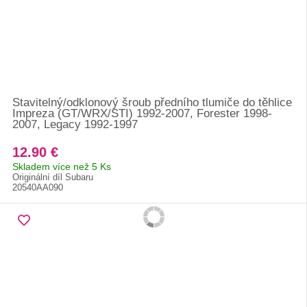
Stavitelný/odklonový šroub předního tlumiče do těhlice
Impreza (GT/WRX/STI) 1992-2007, Forester 1998-
2007, Legacy 1992-1997
12.90 €
Skladem více než 5 Ks
Originální díl Subaru
20540AA090