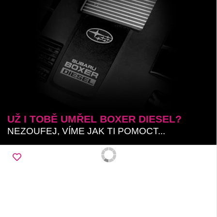
UŽ I TOBĚ UMŘEL BOXER DIESEL?
NEZOUFEJ, VÍME JAK TI POMOCT...