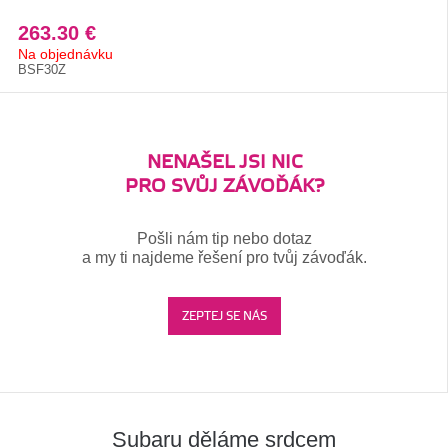
263.30 €
Na objednávku
BSF30Z
NENAŠEL JSI NIC
PRO SVŮJ ZÁVOĎÁK?
Pošli nám tip nebo dotaz
a my ti najdeme řešení pro tvůj závoďák.
ZEPTEJ SE NÁS
Subaru děláme srdcem