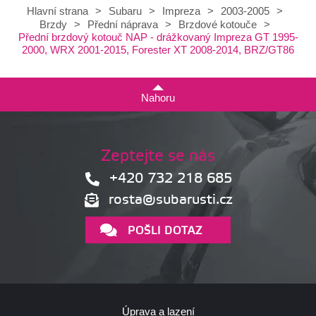
Hlavní strana
>
Subaru
>
Impreza
>
2003-2005
>
Brzdy
>
Přední náprava
>
Brzdové kotouče
>
Přední brzdový kotouč NAP - drážkovaný Impreza GT 1995-
2000, WRX 2001-2015, Forester XT 2008-2014, BRZ/GT86
Nahoru
Zeptejte se nás
+420 732 218 685
rosta@subarusti.cz
POŠLI DOTAZ
Úprava a lazení