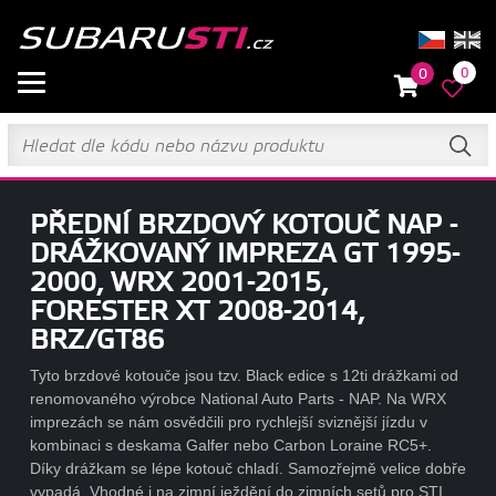
0
0
PŘEDNÍ BRZDOVÝ KOTOUČ NAP -
DRÁŽKOVANÝ IMPREZA GT 1995-
2000, WRX 2001-2015,
FORESTER XT 2008-2014,
BRZ/GT86
Tyto brzdové kotouče jsou tzv. Black edice s 12ti drážkami od
renomovaného výrobce National Auto Parts - NAP. Na WRX
imprezách se nám osvědčili pro rychlejší sviznější jízdu v
kombinaci s deskama Galfer nebo Carbon Loraine RC5+.
Díky drážkam se lépe kotouč chladí. Samozřejmě velice dobře
vypadá. Vhodné i na zimní ježdění do zimních setů pro STI.