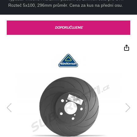
Rozteč 5x100, 296mm průměr. Cena za kus na přední osu.
DOPORUČUJEME