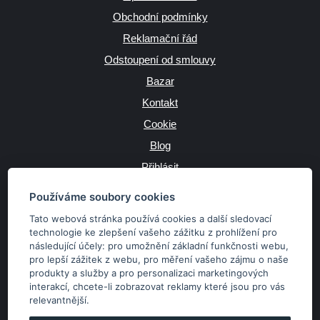
Obchodní podmínky
Reklamační řád
Odstoupení od smlouvy
Bazar
Kontakt
Cookie
Blog
Přihlásit
Výrobce
Používáme soubory cookies
Tato webová stránka používá cookies a další sledovací
technologie ke zlepšení vašeho zážitku z prohlížení pro
následující účely:
pro umožnění základní funkčnosti webu
,
JAZYK
pro lepší zážitek z webu
,
pro měření vašeho zájmu o naše
produkty a služby a pro personalizaci marketingových
interakcí
,
chcete-li zobrazovat reklamy které jsou pro vás
MĚNA
relevantnější
.
Kč
€