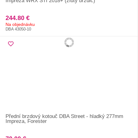
Impreza WRX STI 2018+ (žlutý brzdič)
244.80 €
Na objednávku
DBA 43050-10
Přední brzdový kotouč DBA Street - hladký 277mm
Impreza, Forester