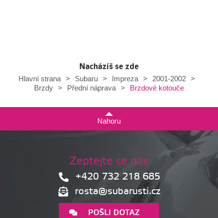
Nacházíš se zde
Hlavní strana
>
Subaru
>
Impreza
>
2001-2002
>
Brzdové kotouče
Brzdy
>
Přední náprava
>
Nahoru
Zeptejte se nás
+420 732 218 685
rosta@subarusti.cz
POŠLI DOTAZ