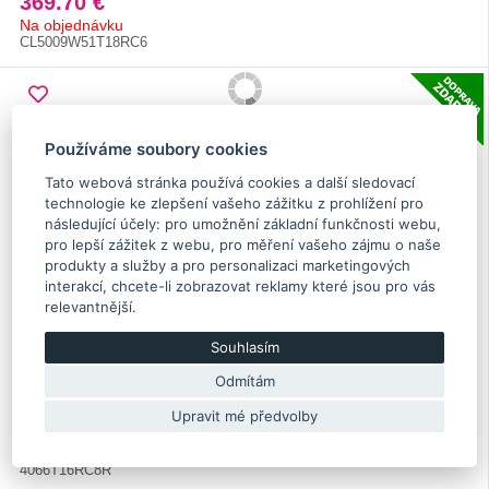
369.70 €
Na objednávku
CL5009W51T18RC6
Používáme soubory cookies
Tato webová stránka používá cookies a další sledovací
technologie ke zlepšení vašeho zážitku z prohlížení pro
následující účely:
pro umožnění základní funkčnosti webu
,
pro lepší zážitek z webu
,
pro měření vašeho zájmu o naše
produkty a služby a pro personalizaci marketingových
interakcí
,
chcete-li zobrazovat reklamy které jsou pro vás
relevantnější
.
Souhlasím
Přední brzdové desky Carbone Lorraine RC8-R pro
Impreza STI 2001-2017, EVO 5/6/7/8/9/10
Odmítám
Upravit mé předvolby
462.90 €
Na objednávku
4066T16RC8R