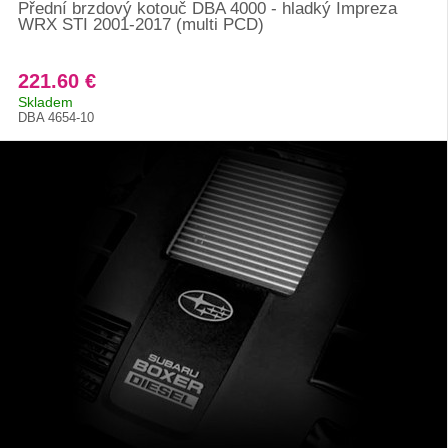
Přední brzdový kotouč DBA 4000 - hladký Impreza
WRX STI 2001-2017 (multi PCD)
221.60 €
Skladem
DBA 4654-10