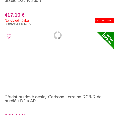
brzdič D2 / K-sport
417.10 €
Na objednávku
POZOR PÍSKÁ
5009W51T18RC6
Přední brzdové desky Carbone Lorraine RC8-R do
brzdičů D2 a AP