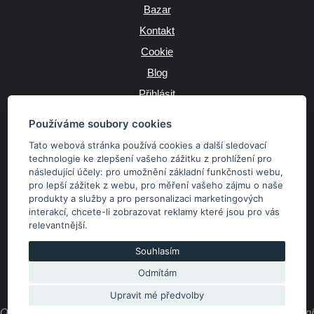
Bazar
Kontakt
Cookie
Blog
Přihlásit
Výrobce
Používáme soubory cookies
Tato webová stránka používá cookies a další sledovací
technologie ke zlepšení vašeho zážitku z prohlížení pro
následující účely:
pro umožnění základní funkčnosti webu
,
JAZYK
pro lepší zážitek z webu
,
pro měření vašeho zájmu o naše
produkty a služby a pro personalizaci marketingových
interakcí
,
chcete-li zobrazovat reklamy které jsou pro vás
MĚNA
relevantnější
.
Kč
€
Souhlasím
Odmítám
Copyright © 2026 SubaruSTI.cz. Všechna práva vyhrazena.
Správný web dělá divy, udivte svět i Vy!
Upravit mé předvolby
Obsah stránek je majetkem provozovatele. Kopírování, zveřejňování