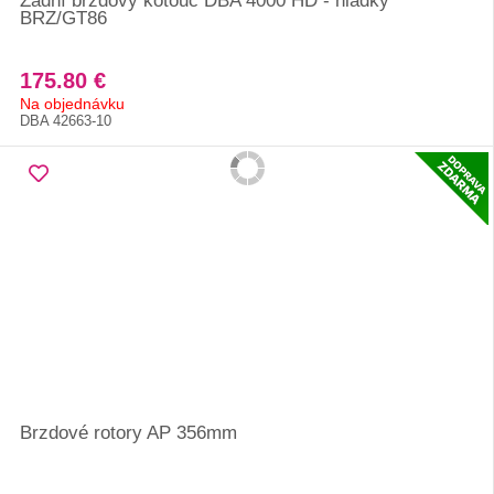
Zadní brzdový kotouč DBA 4000 HD - hladký
BRZ/GT86
175.80 €
Na objednávku
DBA 42663-10
Brzdové rotory AP 356mm