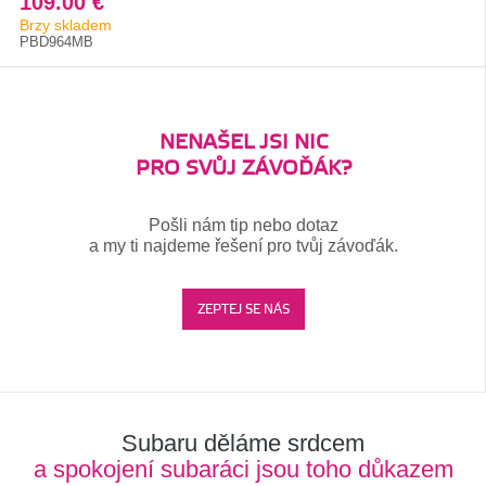
109.00 €
Brzy skladem
PBD964MB
NENAŠEL JSI NIC
PRO SVŮJ ZÁVOĎÁK?
Pošli nám tip nebo dotaz
a my ti najdeme řešení pro tvůj závoďák.
ZEPTEJ SE NÁS
Subaru děláme srdcem
a spokojení subaráci jsou toho důkazem