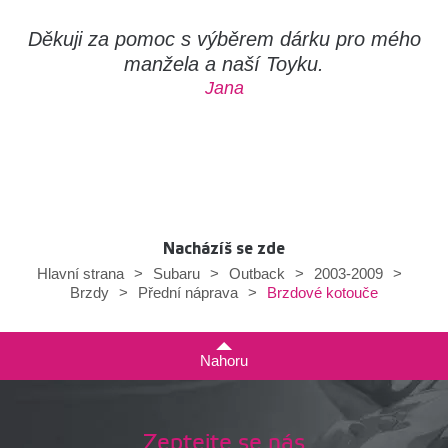
Děkuji za pomoc s výběrem dárku pro mého
manžela a naší Toyku.
Jana
Nacházíš se zde
Hlavní strana
>
Subaru
>
Outback
>
2003-2009
>
Brzdové kotouče
Brzdy
>
Přední náprava
>
Nahoru
Zeptejte se nás