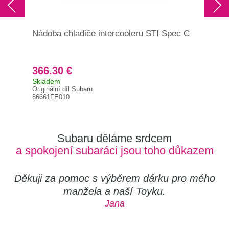
Nádoba chladiče intercooleru STI Spec C
Těs
GT/
366.30 €
9.
Skladem
Skl
Originální díl Subaru
Orig
86661FE010
218
Subaru děláme srdcem
a spokojení subaráci jsou toho důkazem
Děkuji za pomoc s výběrem dárku pro mého
manžela a naší Toyku.
Jana