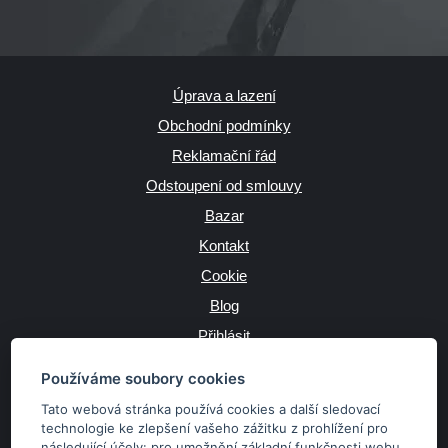
Úprava a lazení
Obchodní podmínky
Reklamační řád
Odstoupení od smlouvy
Bazar
Kontakt
Cookie
Blog
Přihlásit
Výrobce
Používáme soubory cookies
Tato webová stránka používá cookies a další sledovací
technologie ke zlepšení vašeho zážitku z prohlížení pro
následující účely:
pro umožnění základní funkčnosti webu
,