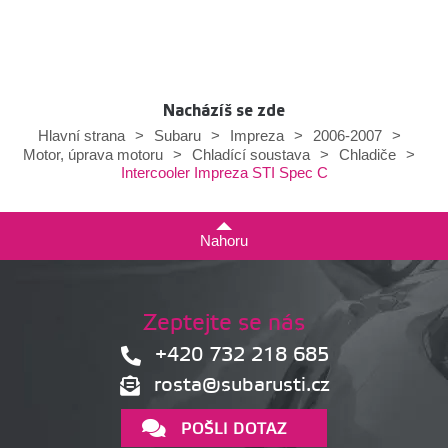
Nacházíš se zde
Hlavní strana
>
Subaru
>
Impreza
>
2006-2007
>
Motor, úprava motoru
>
Chladící soustava
>
Chladiče
>
Intercooler Impreza STI Spec C
Nahoru
Zeptejte se nás
+420 732 218 685
rosta@subarusti.cz
POŠLI DOTAZ