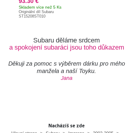
93.30 €
11
Skladem více než 5 Ks
Skl
Originální díl Subaru
Orig
ST15208ST010
152
Subaru děláme srdcem
a spokojení subaráci jsou toho důkazem
Děkuji za pomoc s výběrem dárku pro mého
manžela a naší Toyku.
Jana
Nacházíš se zde