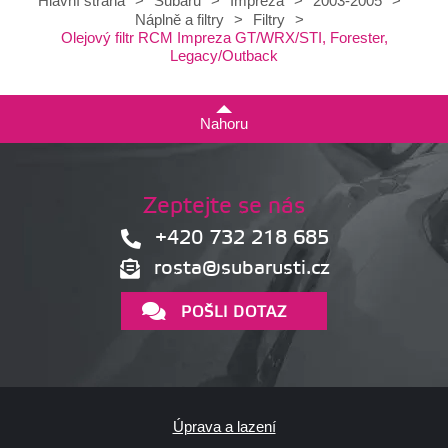
Hlavní strana
>
Subaru
>
Impreza
>
2003-2005
>
Náplně a filtry
>
Filtry
>
Olejový filtr RCM Impreza GT/WRX/STI, Forester,
Legacy/Outback
Nahoru
Zeptejte se nás
+420 732 218 685
rosta@subarusti.cz
POŠLI DOTAZ
Úprava a lazení