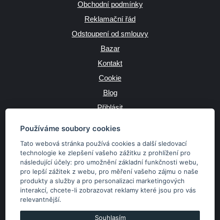
Obchodní podmínky
Reklamační řád
Odstoupení od smlouvy
Bazar
Kontakt
Cookie
Blog
Přihlásit
Výrobce
Používáme soubory cookies
Tato webová stránka používá cookies a další sledovací
technologie ke zlepšení vašeho zážitku z prohlížení pro
následující účely:
pro umožnění základní funkčnosti webu
,
JAZYK
pro lepší zážitek z webu
,
pro měření vašeho zájmu o naše
produkty a služby a pro personalizaci marketingových
interakcí
,
chcete-li zobrazovat reklamy které jsou pro vás
MĚNA
relevantnější
.
Kč
€
Souhlasím