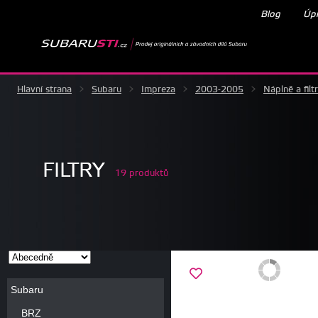
Blog
Úpr
Hlavní strana
>
Subaru
>
Impreza
>
2003-2005
>
Náplně a filt
FILTRY
19 produktů
Subaru
BRZ