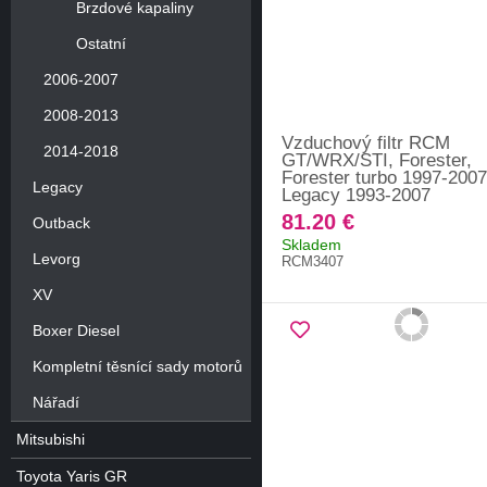
Brzdové kapaliny
Ostatní
2006-2007
2008-2013
Vzduchový filtr RCM
2014-2018
GT/WRX/STI, Forester,
Forester turbo 1997-2007
Legacy
Legacy 1993-2007
81.20 €
Outback
Skladem
Levorg
RCM3407
XV
Boxer Diesel
Kompletní těsnící sady motorů
Nářadí
Mitsubishi
Toyota Yaris GR