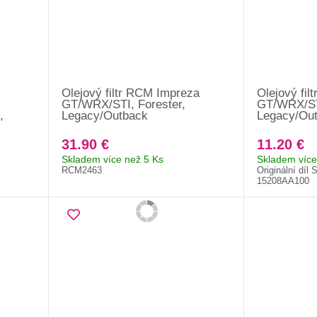
Olejový filtr RCM Impreza
Olejový fil
GT/WRX/STI, Forester,
GT/WRX/STI
,
Legacy/Outback
Legacy/Ou
31.90 €
11.20 €
Skladem více než 5 Ks
Skladem více
RCM2463
Originální díl 
15208AA100