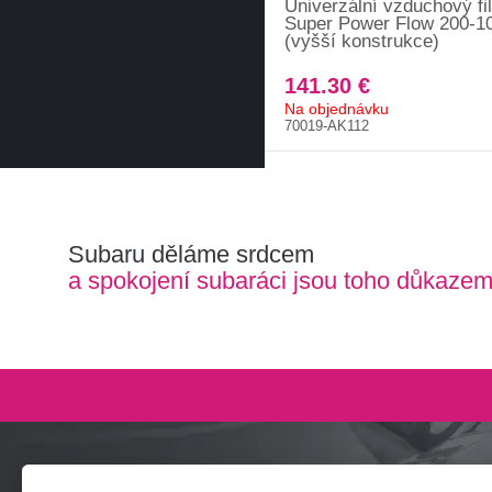
Univerzální vzduchový fi
Super Power Flow 200-
(vyšší konstrukce)
141.30 €
Na objednávku
70019-AK112
Subaru děláme srdcem
a spokojení subaráci jsou toho důkaze
Zeptejte se nás