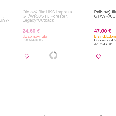
Olejový filtr HKS Impreza
Palivový fi
I,
GT/WRX/STI, Forester,
GT/WRX/STI
1997-
Legacy/Outback
24.60 €
47.00 €
Už se nevyrábí
Brzy skladem
52009-AK005
Originální díl 
42072AA011