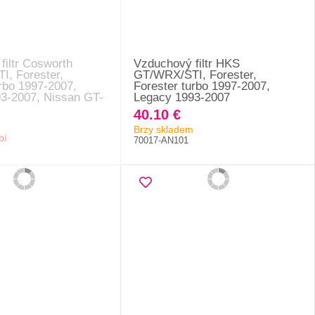
filtr Cosworth
Vzduchový filtr HKS
, Forester,
GT/WRX/STI, Forester,
rbo 1997-2007,
Forester turbo 1997-2007,
3-2007, Nissan GT-
Legacy 1993-2007
40.10 €
Brzy skladem
bí
70017-AN101