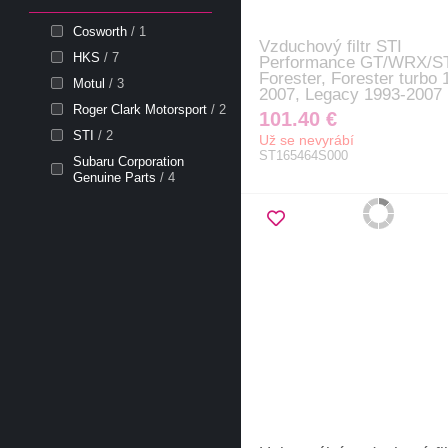
Cosworth
/ 1
Vzduchový filtr STI
HKS
/ 7
Performance GT/WRX/ST
Forester, Forester turbo 
Motul
/ 3
2007, Legacy 1993-2007
Roger Clark Motorsport
/ 2
101.40 €
STI
/ 2
Už se nevyrábí
ST165464S000
Subaru Corporation
Genuine Parts
/ 4