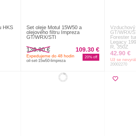
ru HKS
Set oleje Motul 15W50 a
Vzduchový 
olejového filtru Impreza
GT/WRX/STI
GT/WRX/STI
Forester tu
Legacy 199
R, 350Z
136.00 €
109.30 €
42.90 €
Expedujeme do 48 hodin
20% off
Už se nevyrá
oil-set-15w50-limpreza
20002270