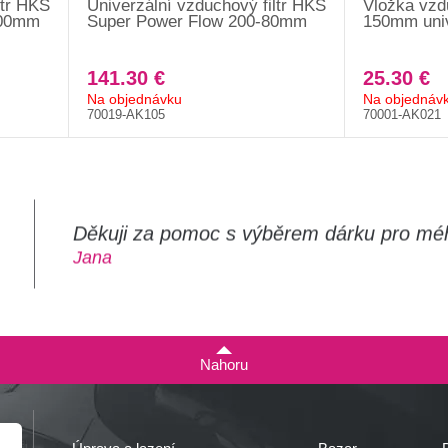
ltr HKS
Univerzální vzduchový filtr HKS
Vložka vzd
100mm
Super Power Flow 200-80mm
150mm univ
141.30 €
25.30 €
Na objednávku
Na objednáv
70019-AK105
70001-AK021
Děkuji za pomoc s výběrem dárku pro mé
m
Jana
Nahoru