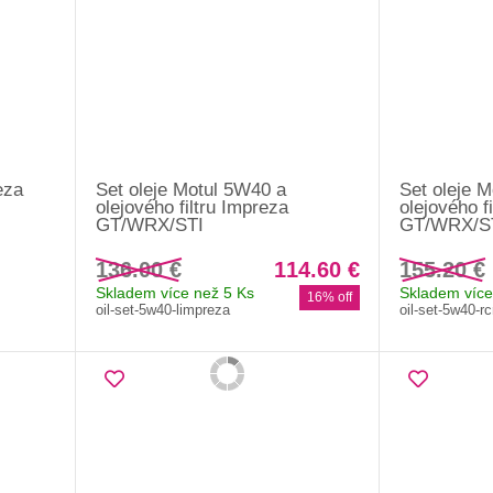
eza
Set oleje Motul 5W40 a
Set oleje 
olejového filtru Impreza
olejového 
GT/WRX/STI
GT/WRX/S
136.00 €
114.60 €
155.20 €
Skladem více než 5 Ks
Skladem více
16% off
oil-set-5w40-limpreza
oil-set-5w40-r