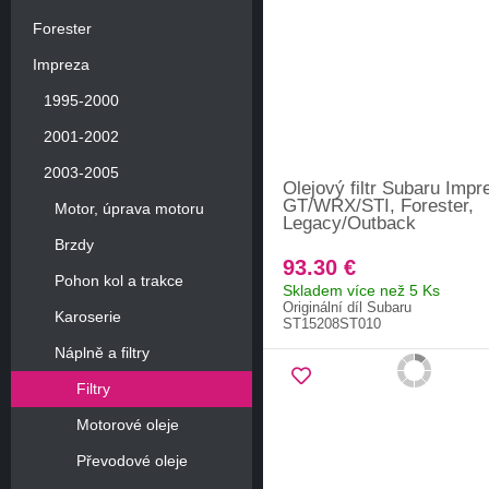
Forester
Impreza
1995-2000
2001-2002
2003-2005
Olejový filtr Subaru Impr
GT/WRX/STI, Forester,
Motor, úprava motoru
Legacy/Outback
Brzdy
93.30 €
Pohon kol a trakce
Skladem více než 5 Ks
Originální díl Subaru
Karoserie
ST15208ST010
Náplně a filtry
Filtry
Motorové oleje
Převodové oleje