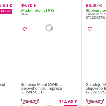
5.80 €
49.70 €
93.30 €
Skladem více než 5 Ks
Skladem více
14% off
20w60
Originální díl 
ST15208ST01
tul
Set oleje Motul 5W40 a
Set oleje 
olejového filtru Impreza
olejového 
GT/WRX/STI
GT/WRX/S
136.00 €
114.60 €
155.20 €