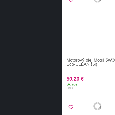
Motorový olej Motul 5W3
Eco-CLEAN (5l)
50.20 €
Skladem
5w30