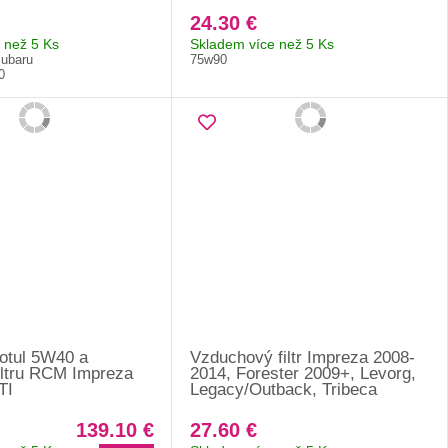
24.30 €
 než 5 Ks
Skladem více než 5 Ks
Subaru
75w90
0
Motul 5W40 a
Vzduchový filtr Impreza 2008-
filtru RCM Impreza
2014, Forester 2009+, Levorg,
TI
Legacy/Outback, Tribeca
139.10 €
27.60 €