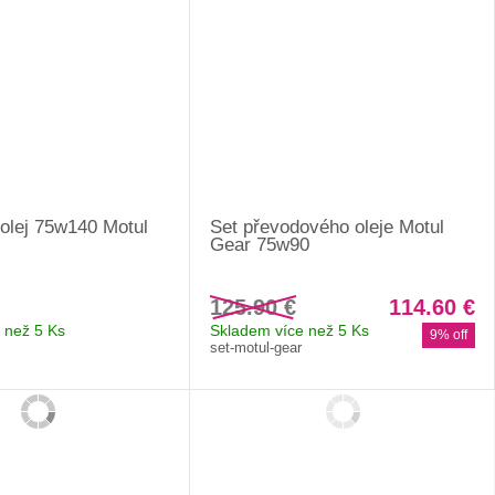
olej 75w140 Motul
Set převodového oleje Motul
Gear 75w90
125.90 €
114.60 €
 než 5 Ks
Skladem více než 5 Ks
9% off
set-motul-gear