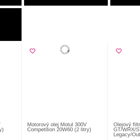
V
Motorový olej Motul 300V
Olejový fil
y)
Competition 20W60 (2 litry)
GT/WRX/STI
Legacy/Ou