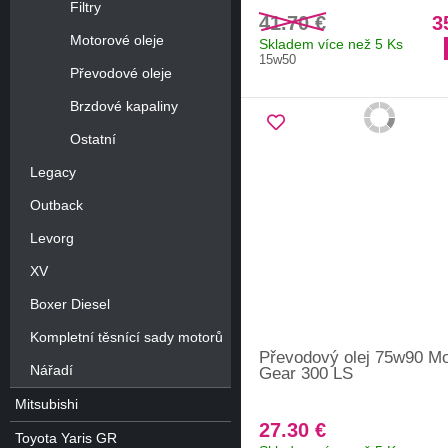
Filtry
41.70 €
3
Motorové oleje
Skladem více než 5 Ks
15w50
Převodové oleje
Brzdové kapaliny
Ostatní
Legacy
Outback
Levorg
XV
Boxer Diesel
Kompletní těsnící sady motorů
Převodový olej 75w90 Mo
Nářadí
Gear 300 LS
Mitsubishi
27.30 €
Toyota Yaris GR