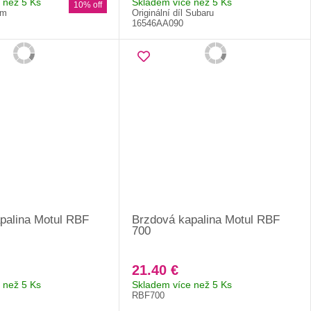
 než 5 Ks
Skladem více než 5 Ks
10% off
cm
Originální díl Subaru
16546AA090
palina Motul RBF
Brzdová kapalina Motul RBF
700
21.40 €
 než 5 Ks
Skladem více než 5 Ks
RBF700