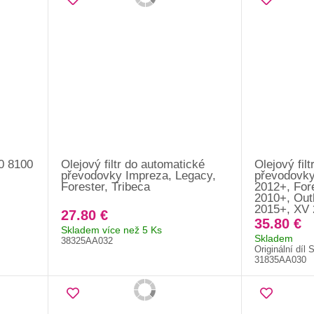
0 8100
Olejový filtr do automatické
Olejový fil
převodovky Impreza, Legacy,
převodovky
Forester, Tribeca
2012+, For
2010+, Out
2015+, XV
27.80 €
35.80 €
Skladem více než 5 Ks
Skladem
38325AA032
Originální díl 
31835AA030