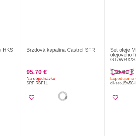
ru HKS
Brzdová kapalina Castrol SFR
Set oleje 
olejového f
GT/WRX/S
95.70 €
136.00 €
Na objednávku
Expedujeme 
SRF RBF1L
oil-set-15w50-