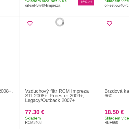
Skladem více než 5 Ks
Skladem více
16% off
oil-set-5w40-limpreza
oil-set-5w40-r
2008+,
Vzduchový filtr RCM Impreza
Brzdová ka
STI 2008+, Forester 2009+,
660
Legacy/Outback 2007+
77.30 €
18.50 €
Skladem
Skladem více
RCM3408
RBF660