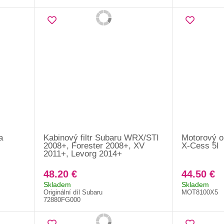
a
Kabinový filtr Subaru WRX/STI
Motorový o
2008+, Forester 2008+, XV
X-Cess 5l
2011+, Levorg 2014+
48.20 €
44.50 €
Skladem
Skladem
Originální díl Subaru
MOT8100X5
72880FG000