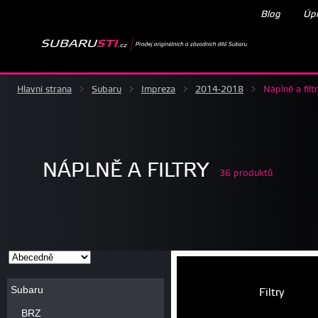
Blog
Úpr
Hlavní strana
>
Subaru
>
Impreza
>
2014-2018
>
Náplně a filt
NÁPLNĚ A FILTRY
36 produktů
Subaru
Filtry
BRZ