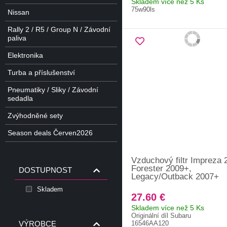
Skladem více než 5 Ks
75w90ls
Nissan
Rally 2 / R5 / Group N / Závodní
paliva
Elektronika
Turba a příslušenství
Pneumatiky / Sliky / Závodní
sedadla
Zvýhodněné sety
Season deals Červen2026
Vzduchový filtr Impreza 
Forester 2009+,
DOSTUPNOST
Legacy/Outback 2007+
Skladem
27.60 €
Skladem více než 5 Ks
Originální díl Subaru
VÝROBCE
16546AA120