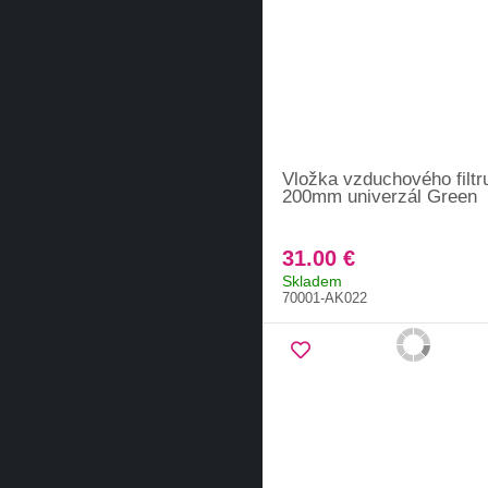
Vložka vzduchového filt
200mm univerzál Green
31.00 €
Skladem
70001-AK022