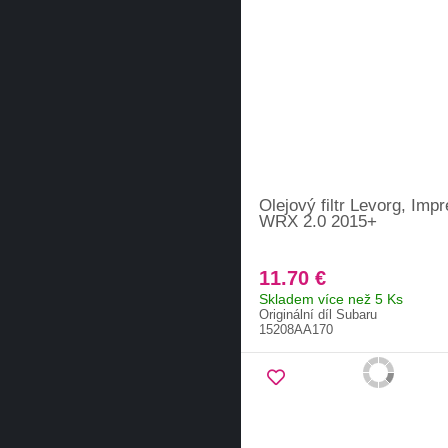
Olejový filtr Levorg, Imp
WRX 2.0 2015+
11.70 €
Skladem více než 5 Ks
Originální díl Subaru
15208AA170