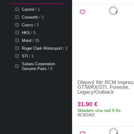
Castrol
/ 1
Cosworth
/ 1
Cusco
/ 3
HKS
/ 5
Motul
/ 15
Roger Clark Motorsport
/ 2
STI
/ 1
Subaru Corporation
Genuine Parts
/ 8
Olejový filtr RCM Imprez
GT/WRX/STI, Forester,
Legacy/Outback
31.90 €
Skladem více než 5 Ks
RCM2463