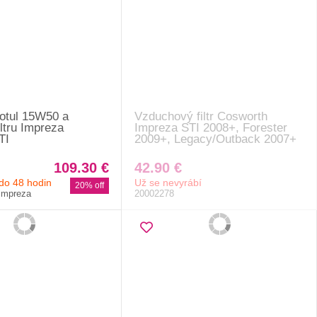
Motul 15W50 a
Vzduchový filtr Cosworth
iltru Impreza
Impreza STI 2008+, Forester
TI
2009+, Legacy/Outback 2007+
109.30 €
42.90 €
do 48 hodin
Už se nevyrábí
20% off
limpreza
20002278