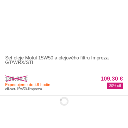
Set oleje Motul 15W50 a olejového filtru Impreza
GT/WRX/STI
136.00 €
109.30 €
Expedujeme do 48 hodin
20% off
oil-set-15w50-limpreza