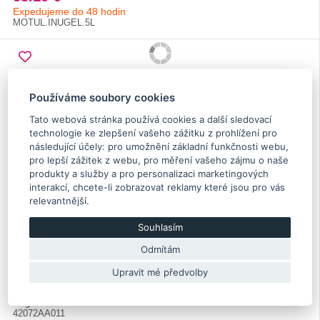
Expedujeme do 48 hodin
MOTUL.INUGEL.5L
Používáme soubory cookies
Tato webová stránka používá cookies a další sledovací
technologie ke zlepšení vašeho zážitku z prohlížení pro
následující účely:
pro umožnění základní funkčnosti webu
,
pro lepší zážitek z webu
,
pro měření vašeho zájmu o naše
produkty a služby a pro personalizaci marketingových
interakcí
,
chcete-li zobrazovat reklamy které jsou pro vás
relevantnější
.
Palivový filtr Impreza GT/WRX/STI, Forester, Legacy
Souhlasím
Odmítám
Upravit mé předvolby
47.00 €
Brzy skladem
Originální díl Subaru
42072AA011