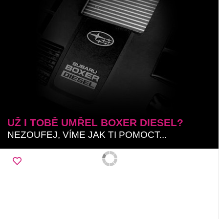
UŽ I TOBĚ UMŘEL BOXER DIESEL?
NEZOUFEJ, VÍME JAK TI POMOCT...