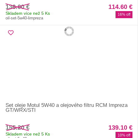
136.00 €
114.60 €
Skladem více než 5 Ks
16% off
oil-set-5w40-limpreza
Set oleje Motul 5W40 a olejového filtru RCM Impreza
GT/WRX/STI
155.20 €
139.10 €
Skladem více než 5 Ks
10% off