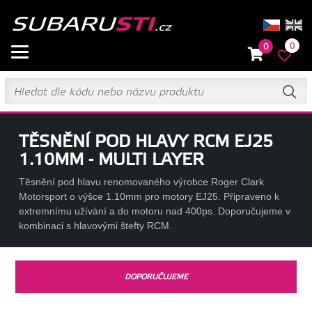
0
0
TĚSNĚNÍ POD HLAVY RCM EJ25
1.10MM - MULTI LAYER
Těsnění pod hlavu renomovaného výrobce Roger Clark
Motorsport o výšce 1.10mm pro motory EJ25. Připraveno k
extremnímu užívání a do motoru nad 400ps. Doporučujeme v
kombinaci s hlavovými štefty RCM.
DOPORUČUJEME