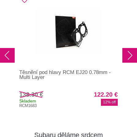
Těsnění pod hlavy RCM EJ20 0.78mm -
Těs
Multi Layer
Mul
138.30 €
122.20 €
13
Skladem
Brz
12% off
RCM1683
RCM
Subaru děláme srdcem