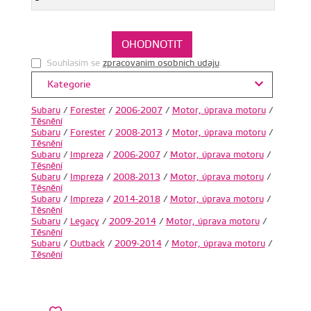
Souhlasim se
zpracovanim osobnich udaju
.
Kategorie
Subaru
/
Forester
/
2006-2007
/
Motor, úprava motoru
/
Těsnění
Subaru
/
Forester
/
2008-2013
/
Motor, úprava motoru
/
Těsnění
Subaru
/
Impreza
/
2006-2007
/
Motor, úprava motoru
/
Těsnění
Subaru
/
Impreza
/
2008-2013
/
Motor, úprava motoru
/
Těsnění
Subaru
/
Impreza
/
2014-2018
/
Motor, úprava motoru
/
Těsnění
Subaru
/
Legacy
/
2009-2014
/
Motor, úprava motoru
/
Těsnění
Subaru
/
Outback
/
2009-2014
/
Motor, úprava motoru
/
Těsnění