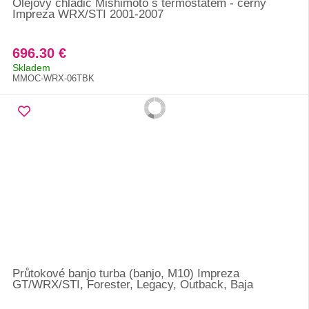
Olejový chladič Mishimoto s termostatem - černý
Impreza WRX/STI 2001-2007
696.30 €
Skladem
MMOC-WRX-06TBK
Průtokové banjo turba (banjo, M10) Impreza
GT/WRX/STI, Forester, Legacy, Outback, Baja