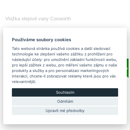
Vložka olejové vany Cosworth
467.10 €
Používáme soubory cookies
Už se nevyrábí
Tato webová stránka používá cookies a další sledovací
20002499
technologie ke zlepšení vašeho zážitku z prohlížení pro
následující účely:
pro umožnění základní funkčnosti webu
,
pro lepší zážitek z webu
,
pro měření vašeho zájmu o naše
produkty a služby a pro personalizaci marketingových
interakcí
,
chcete-li zobrazovat reklamy které jsou pro vás
relevantnější
.
Souhlasím
Odmítám
Upravit mé předvolby