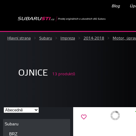
Blog
Úpr
Hlavní strana
>
Subaru
>
Impreza
>
2014-2018
>
Motor, úpra
OJNICE
13 produktů
Subaru
BRZ