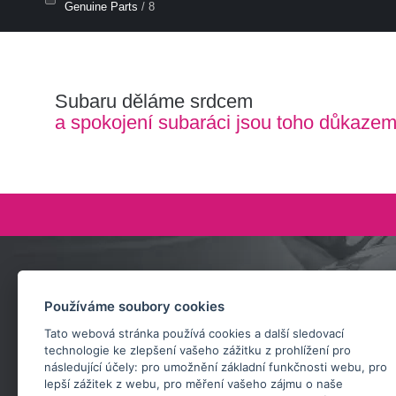
Genuine Parts
/ 8
Subaru děláme srdcem
a spokojení subaráci jsou toho důkaze
Zeptejte se nás
Používáme soubory cookies
+420 732 218 685
Tato webová stránka používá cookies a další sledovací
rosta@subarusti.cz
technologie ke zlepšení vašeho zážitku z prohlížení pro
následující účely:
pro umožnění základní funkčnosti webu
,
pro
POŠLI DOTAZ
lepší zážitek z webu
,
pro měření vašeho zájmu o naše