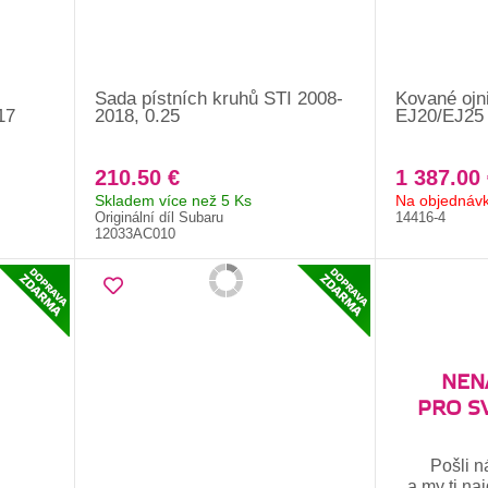
Sada pístních kruhů STI 2008-
Kované ojn
17
2018, 0.25
EJ20/EJ25 
210.50 €
1 387.00 
Skladem více než 5 Ks
Na objednáv
Originální díl Subaru
14416-4
12033AC010
NENA
PRO S
Pošli n
a my ti na