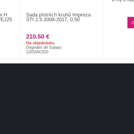
w H
Sada pístních kruhů Impreza
/EJ25
STI 2.5 2008-2017, 0.50
Z
210.50 €
Na objednávku
Originální díl Subaru
12033AC020