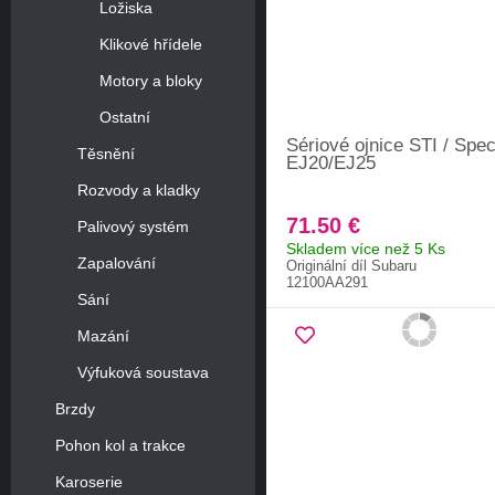
Ložiska
Klikové hřídele
Motory a bloky
Ostatní
Sériové ojnice STI / Spe
Těsnění
EJ20/EJ25
Rozvody a kladky
71.50 €
Palivový systém
Skladem více než 5 Ks
Zapalování
Originální díl Subaru
12100AA291
Sání
Mazání
Výfuková soustava
Brzdy
Pohon kol a trakce
Karoserie