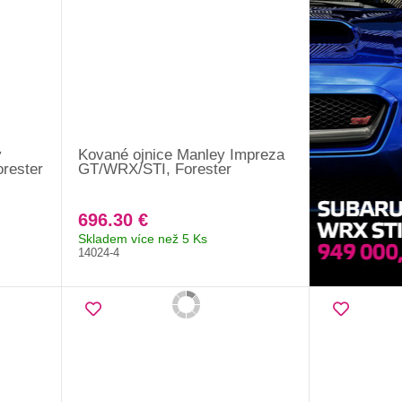
y
Kované ojnice Manley Impreza
rester
GT/WRX/STI, Forester
696.30 €
Skladem více než 5 Ks
14024-4