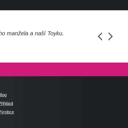
ho manžela a naší Toyku.
Chlapi, moc d
Honza Pánka, 
Blog
řihlásit
Výrobce