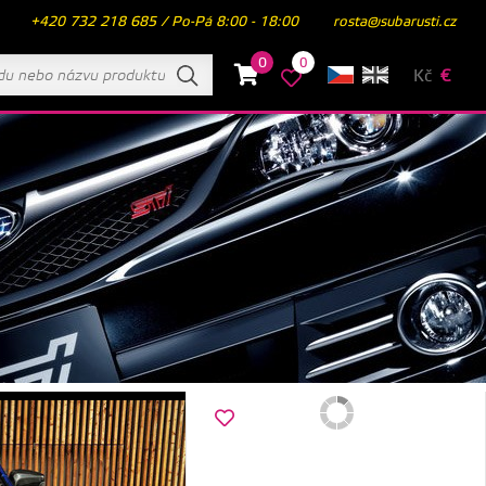
+420 732 218 685 / Po-Pá 8:00 - 18:00
rosta@subarusti.cz
0
0
Kč
€