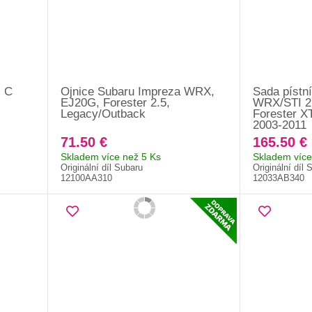
c C
Ojnice Subaru Impreza WRX,
Sada pístn
EJ20G, Forester 2.5,
WRX/STI 2.
Legacy/Outback
Forester X
2003-2011
71.50 €
165.50 €
Skladem více než 5 Ks
Skladem více
Originální díl Subaru
Originální díl 
12100AA310
12033AB340