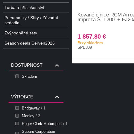
Turba a příslušenství
Kované ojnice RCM Arro
Pneumatiky / Sliky / Závodní
Impreza STI 2001+ EJ20
sedadla
Zvýhodněné sety
1 857.80 €
Brzy skladem
Season deals Červen2026
SPE809
DOSTUPNOST
Skladem
VÝROBCE
Bridgeway
/ 1
Manley
/ 2
Roger Clark Motorsport
/ 1
Subaru Corporation