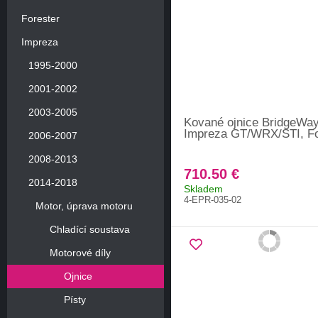
Forester
Impreza
1995-2000
2001-2002
2003-2005
Kované ojnice BridgeWa
Impreza GT/WRX/STI, Fo
2006-2007
2008-2013
710.50 €
2014-2018
Skladem
4-EPR-035-02
Motor, úprava motoru
Chladící soustava
Motorové díly
Ojnice
Písty