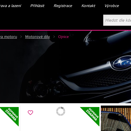
ava a lazení
Přihlásit
Registrace
Kontakt
Výrobce
va motoru
>
Motorové díly
>
Ojnice