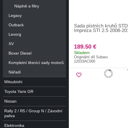
Náplně a filtry
Legacy
Outback
Sada pístních kruhů STD
Impreza STI 2.5 2008-20
Levorg
XV
189.50 €
Skladem
Boxer Diesel
Originální díl Subaru
12033AC000
Kompletní těsnící sady motorů
Nářadí
Mitsubishi
Toyota Yaris GR
Nissan
Rally 2 / R5 / Group N / Závodní
paliva
Elektronika