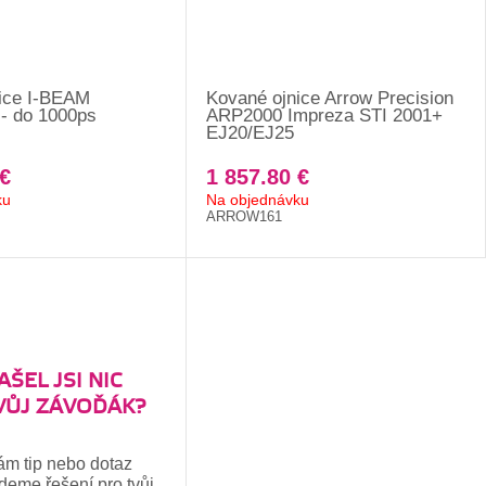
ice I-BEAM
Kované ojnice Arrow Precision
- do 1000ps
ARP2000 Impreza STI 2001+
EJ20/EJ25
€
1 857.80 €
ku
Na objednávku
ARROW161
ŠEL JSI NIC
VŮJ ZÁVOĎÁK?
ám tip nebo dotaz
jdeme řešení pro tvůj