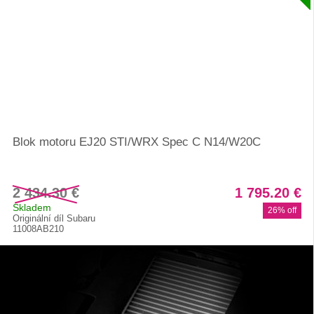
Blok motoru EJ20 STI/WRX Spec C N14/W20C
2 434.30 €
1 795.20 €
Skladem
26% off
Originální díl Subaru
11008AB210