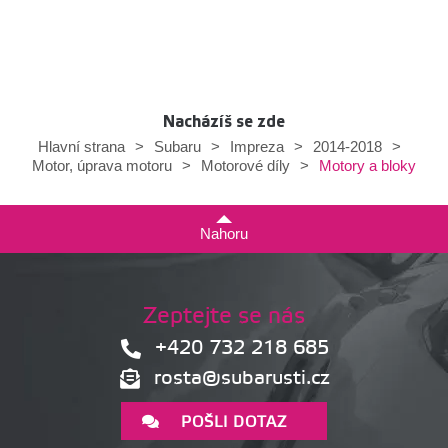
Nacházíš se zde
Hlavní strana
>
Subaru
>
Impreza
>
2014-2018
>
Motory a bloky
Motor, úprava motoru
>
Motorové díly
>
Nahoru
Zeptejte se nás
+420 732 218 685
rosta@subarusti.cz
POŠLI DOTAZ