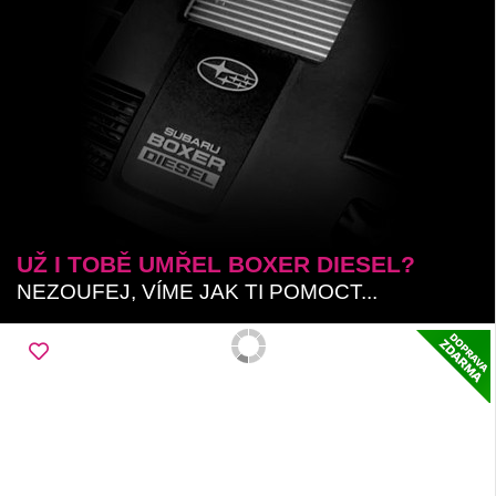
UŽ I TOBĚ UMŘEL BOXER DIESEL?
NEZOUFEJ, VÍME JAK TI POMOCT...