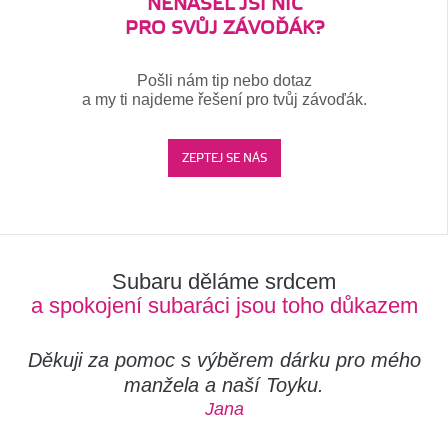
NENAŠEL JSI NIC
PRO SVŮJ ZÁVOĎÁK?
Pošli nám tip nebo dotaz
a my ti najdeme řešení pro tvůj závoďák.
ZEPTEJ SE NÁS
Subaru děláme srdcem
a spokojení subaráci jsou toho důkazem
Děkuji za pomoc s výběrem dárku pro mého
manžela a naší Toyku.
Jana