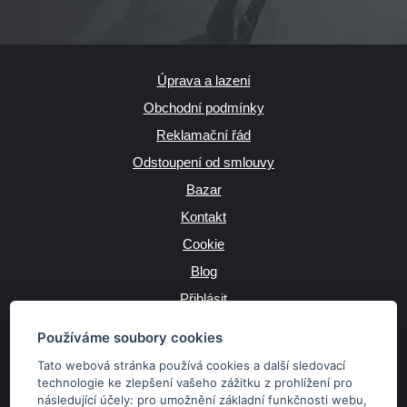
Úprava a lazení
Obchodní podmínky
Reklamační řád
Odstoupení od smlouvy
Bazar
Kontakt
Cookie
Blog
Přihlásit
Výrobce
Používáme soubory cookies
Tato webová stránka používá cookies a další sledovací
technologie ke zlepšení vašeho zážitku z prohlížení pro
následující účely:
pro umožnění základní funkčnosti webu
,
JAZYK