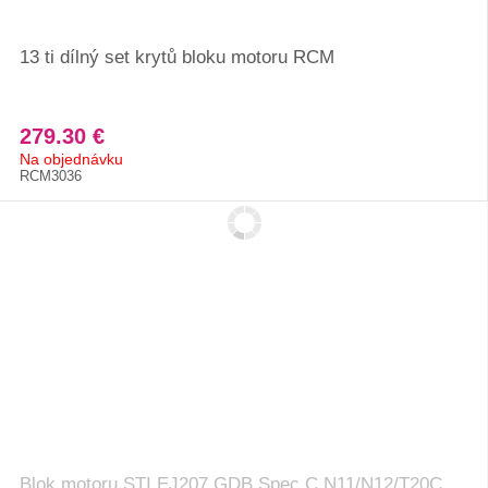
13 ti dílný set krytů bloku motoru RCM
279.30 €
Na objednávku
RCM3036
Blok motoru STI EJ207 GDB Spec C N11/N12/T20C