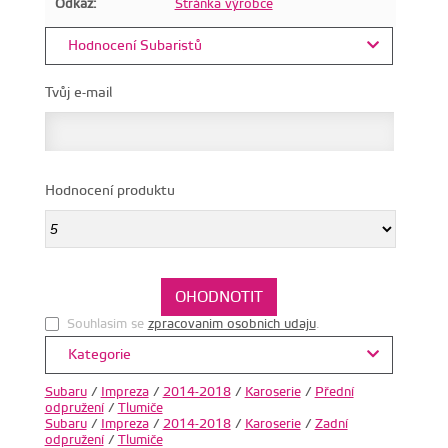
Odkaz:
Stránka výrobce
Hodnocení Subaristů
Tvůj e-mail
Hodnocení produktu
Souhlasim se
zpracovanim osobnich udaju
.
Kategorie
Subaru
/
Impreza
/
2014-2018
/
Karoserie
/
Přední
odpružení
/
Tlumiče
Subaru
/
Impreza
/
2014-2018
/
Karoserie
/
Zadní
odpružení
/
Tlumiče