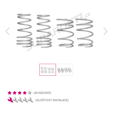
(49 NÁZORŮ)
(SLOŽITOST INSTALACE)