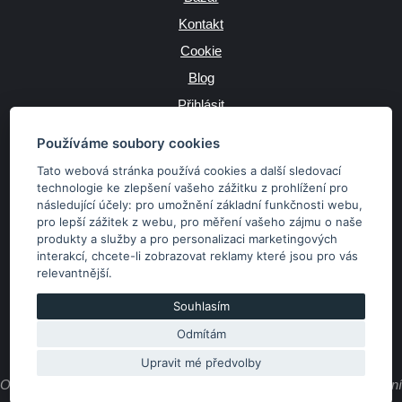
Kontakt
Cookie
Blog
Přihlásit
Výrobce
Používáme soubory cookies
Tato webová stránka používá cookies a další sledovací
technologie ke zlepšení vašeho zážitku z prohlížení pro
následující účely:
pro umožnění základní funkčnosti webu
,
JAZYK
pro lepší zážitek z webu
,
pro měření vašeho zájmu o naše
produkty a služby a pro personalizaci marketingových
interakcí
,
chcete-li zobrazovat reklamy které jsou pro vás
MĚNA
relevantnější
.
Kč
€
Souhlasím
Odmítám
Copyright © 2026 SubaruSTI.cz. Všechna práva vyhrazena.
Správný web dělá divy, udivte svět i Vy!
Upravit mé předvolby
Obsah stránek je majetkem provozovatele. Kopírování, zveřejňování
textů či fotografií je povoleno pouze s jeho souhlasem.