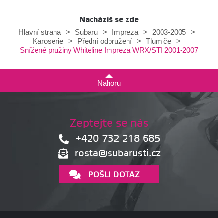
Nacházíš se zde
Hlavní strana
>
Subaru
>
Impreza
>
2003-2005
>
Karoserie
>
Přední odpružení
>
Tlumiče
>
Snížené pružiny Whiteline Impreza WRX/STI 2001-2007
Nahoru
Zeptejte se nás
+420 732 218 685
rosta@subarusti.cz
POŠLI DOTAZ