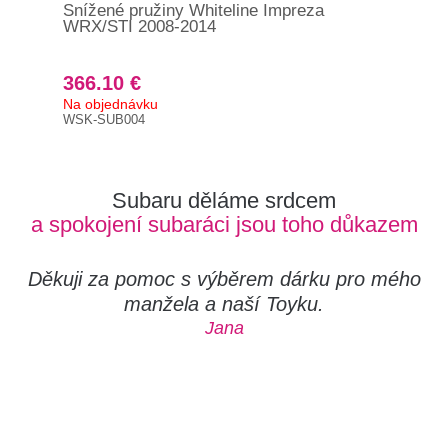
Snížené pružiny Whiteline Impreza
Sní
WRX/STI 2008-2014
201
366.10 €
36
Na objednávku
Na 
WSK-SUB004
WSK
Subaru děláme srdcem
a spokojení subaráci jsou toho důkazem
Děkuji za pomoc s výběrem dárku pro mého
manžela a naší Toyku.
Jana