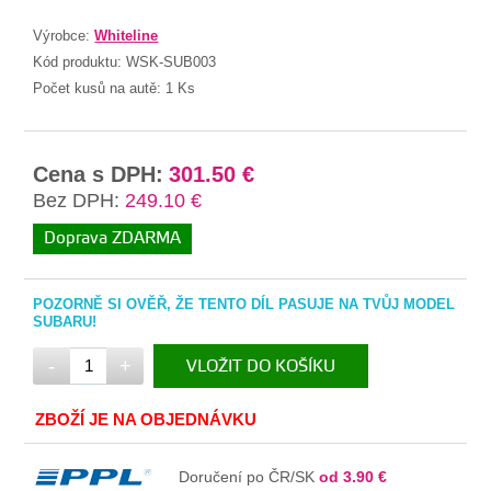
Výrobce:
Whiteline
Kód produktu:
WSK-SUB003
Počet kusů na autě:
1 Ks
Cena s DPH:
301.50 €
Bez DPH:
249.10 €
Doprava ZDARMA
POZORNĚ SI OVĚŘ, ŽE TENTO DÍL PASUJE NA TVŮJ MODEL
SUBARU!
-
+
VLOŽIT DO KOŠÍKU
V KOŠÍKU
ZBOŽÍ JE NA OBJEDNÁVKU
Doručení po ČR/SK
od 3.90 €