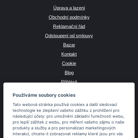
Úprava a lazení
Obchodní podmínky
Reklamační řád
Odstoupení od smlouvy
Bazar
Kontakt
Cookie
Blog
Přihlásit
Výrobce
Používáme soubory cookies
Tato webová stránka používá cookies a další sledovací
technologie ke zlepšení vašeho zážitku z prohlížení pro
následující účely:
pro umožnění základní funkčnosti webu
,
JAZYK
pro lepší zážitek z webu
,
pro měření vašeho zájmu o naše
produkty a služby a pro personalizaci marketingových
interakcí
,
chcete-li zobrazovat reklamy které jsou pro vás