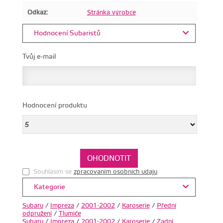
Odkaz:
Stránka výrobce
Hodnocení Subaristů
Tvůj e-mail
Hodnocení produktu
Souhlasim se
zpracovanim osobnich udaju
.
Kategorie
Subaru
/
Impreza
/
2001-2002
/
Karoserie
/
Přední
odpružení
/
Tlumiče
Subaru
/
Impreza
/
2001-2002
/
Karoserie
/
Zadní