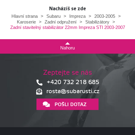
Nacházíš se zde
Hlavní strana
>
Subaru
>
Impreza
>
2003-2005
>
Karoserie
>
Zadní odpružení
>
Stabilizátory
>
Zadní stavitelný stabilizátor 22mm Impreza STI 2003-2007
Nahoru
Zeptejte se nás
+420 732 218 685
rosta@subarusti.cz
POŠLI DOTAZ