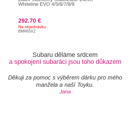
Whiteline EVO 4/5/6/7/8/9
Whi
292.70 €
29
Na objednávku
Na 
BMR65XZ
BSR
Subaru děláme srdcem
a spokojení subaráci jsou toho důkazem
Děkuji za pomoc s výběrem dárku pro mého
manžela a naší Toyku.
Jana