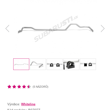
(5 NÁZORŮ)
Výrobce:
Whiteline