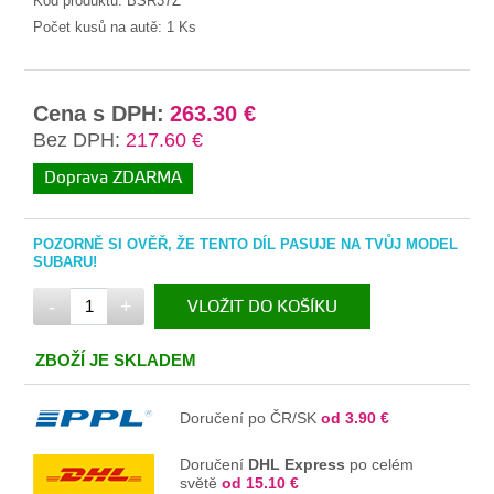
Kód produktu:
BSR37Z
Počet kusů na autě:
1 Ks
Cena s DPH:
263.30 €
Bez DPH:
217.60 €
Doprava ZDARMA
POZORNĚ SI OVĚŘ, ŽE TENTO DÍL PASUJE NA TVŮJ MODEL
SUBARU!
-
+
VLOŽIT DO KOŠÍKU
V KOŠÍKU
ZBOŽÍ JE SKLADEM
Doručení po ČR/SK
od 3.90 €
Doručení
DHL Express
po celém
světě
od 15.10 €