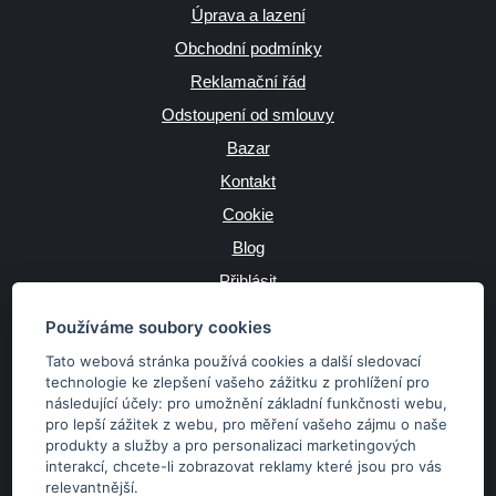
Úprava a lazení
Obchodní podmínky
Reklamační řád
Odstoupení od smlouvy
Bazar
Kontakt
Cookie
Blog
Přihlásit
Výrobce
Používáme soubory cookies
Tato webová stránka používá cookies a další sledovací
technologie ke zlepšení vašeho zážitku z prohlížení pro
následující účely:
pro umožnění základní funkčnosti webu
,
JAZYK
pro lepší zážitek z webu
,
pro měření vašeho zájmu o naše
produkty a služby a pro personalizaci marketingových
interakcí
,
chcete-li zobrazovat reklamy které jsou pro vás
MĚNA
relevantnější
.